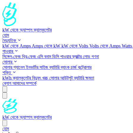
kW থেকে অ্যাম্পস ক্যালকুলেটর
হোম
বৈদ্যুতিক
kW থেকে Amps
Amps থেকে kW
kW থেকে Volts
Volts থেকে Amps
Watts
পাওয়ার
সিঙ্গেল-ফেজ
থ্রি-ফেজ
এসি বনাম ডিসি
পাওয়ার ফ্যাক্টর
লোড গণনা
সোলার
সোলার প্যানেল
ইনভার্টার সাইজ
ব্যাটারি ব্যাংক
চার্জ কন্ট্রোলার
শক্তি
kWh ক্যালকুলেটর
বিদ্যুৎ খরচ
সোলার আউটপুট
ব্যাটারি ক্ষমতা
ব্লোগ
আমাদের সম্পর্কে
kW থেকে অ্যাম্পস ক্যালকুলেটর
হোম