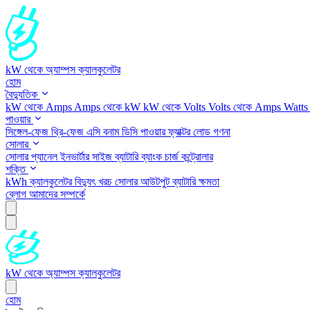
kW থেকে অ্যাম্পস ক্যালকুলেটর
হোম
বৈদ্যুতিক
kW থেকে Amps
Amps থেকে kW
kW থেকে Volts
Volts থেকে Amps
Watts
পাওয়ার
সিঙ্গেল-ফেজ
থ্রি-ফেজ
এসি বনাম ডিসি
পাওয়ার ফ্যাক্টর
লোড গণনা
সোলার
সোলার প্যানেল
ইনভার্টার সাইজ
ব্যাটারি ব্যাংক
চার্জ কন্ট্রোলার
শক্তি
kWh ক্যালকুলেটর
বিদ্যুৎ খরচ
সোলার আউটপুট
ব্যাটারি ক্ষমতা
ব্লোগ
আমাদের সম্পর্কে
kW থেকে অ্যাম্পস ক্যালকুলেটর
হোম