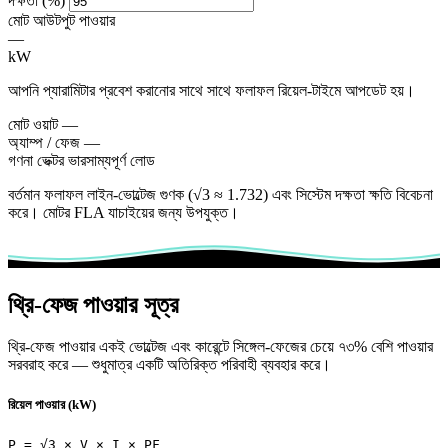
দক্ষতা (%)
মোট আউটপুট পাওয়ার
—
kW
আপনি প্যারামিটার প্রবেশ করানোর সাথে সাথে ফলাফল রিয়েল-টাইমে আপডেট হয়।
মোট ওয়াট
—
অ্যাম্প / ফেজ
—
গণনা ভেক্টর
ভারসাম্যপূর্ণ লোড
বর্তমান ফলাফল লাইন-ভোল্টেজ গুণক (√3 ≈ 1.732) এবং সিস্টেম দক্ষতা ক্ষতি বিবেচনা
করে। মোটর FLA যাচাইয়ের জন্য উপযুক্ত।
থ্রি-ফেজ পাওয়ার সূত্র
থ্রি-ফেজ পাওয়ার একই ভোল্টেজ এবং কারেন্টে সিঙ্গেল-ফেজের চেয়ে ৭৩% বেশি পাওয়ার
সরবরাহ করে — শুধুমাত্র একটি অতিরিক্ত পরিবাহী ব্যবহার করে।
রিয়েল পাওয়ার (kW)
P = √3 × V × I × PF