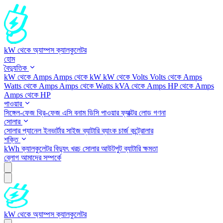
kW থেকে অ্যাম্পস ক্যালকুলেটর
হোম
বৈদ্যুতিক
kW থেকে Amps
Amps থেকে kW
kW থেকে Volts
Volts থেকে Amps
Watts থেকে Amps
Amps থেকে Watts
kVA থেকে Amps
HP থেকে Amps
Amps থেকে HP
পাওয়ার
সিঙ্গেল-ফেজ
থ্রি-ফেজ
এসি বনাম ডিসি
পাওয়ার ফ্যাক্টর
লোড গণনা
সোলার
সোলার প্যানেল
ইনভার্টার সাইজ
ব্যাটারি ব্যাংক
চার্জ কন্ট্রোলার
শক্তি
kWh ক্যালকুলেটর
বিদ্যুৎ খরচ
সোলার আউটপুট
ব্যাটারি ক্ষমতা
ব্লোগ
আমাদের সম্পর্কে
kW থেকে অ্যাম্পস ক্যালকুলেটর