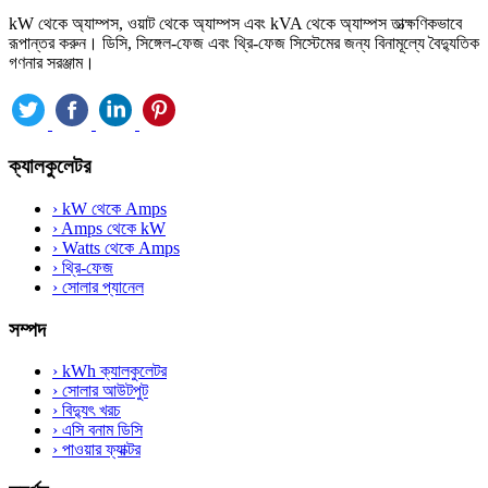
kW থেকে অ্যাম্পস, ওয়াট থেকে অ্যাম্পস এবং kVA থেকে অ্যাম্পস তাত্ক্ষণিকভাবে
রূপান্তর করুন। ডিসি, সিঙ্গেল-ফেজ এবং থ্রি-ফেজ সিস্টেমের জন্য বিনামূল্যে বৈদ্যুতিক
গণনার সরঞ্জাম।
ক্যালকুলেটর
›
kW থেকে Amps
›
Amps থেকে kW
›
Watts থেকে Amps
›
থ্রি-ফেজ
›
সোলার প্যানেল
সম্পদ
›
kWh ক্যালকুলেটর
›
সোলার আউটপুট
›
বিদ্যুৎ খরচ
›
এসি বনাম ডিসি
›
পাওয়ার ফ্যাক্টর