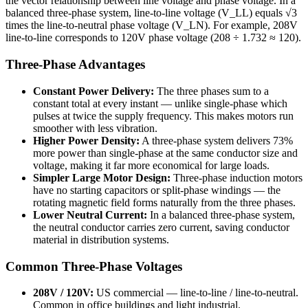
the vector relationship between line voltage and phase voltage. In a
balanced three-phase system, line-to-line voltage (V_LL) equals √3
times the line-to-neutral phase voltage (V_LN). For example, 208V
line-to-line corresponds to 120V phase voltage (208 ÷ 1.732 ≈ 120).
Three-Phase Advantages
Constant Power Delivery:
The three phases sum to a
constant total at every instant — unlike single-phase which
pulses at twice the supply frequency. This makes motors run
smoother with less vibration.
Higher Power Density:
A three-phase system delivers 73%
more power than single-phase at the same conductor size and
voltage, making it far more economical for large loads.
Simpler Large Motor Design:
Three-phase induction motors
have no starting capacitors or split-phase windings — the
rotating magnetic field forms naturally from the three phases.
Lower Neutral Current:
In a balanced three-phase system,
the neutral conductor carries zero current, saving conductor
material in distribution systems.
Common Three-Phase Voltages
208V / 120V:
US commercial — line-to-line / line-to-neutral.
Common in office buildings and light industrial.