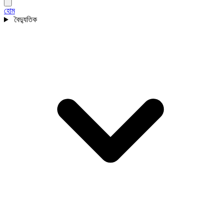
হোম
বৈদ্যুতিক