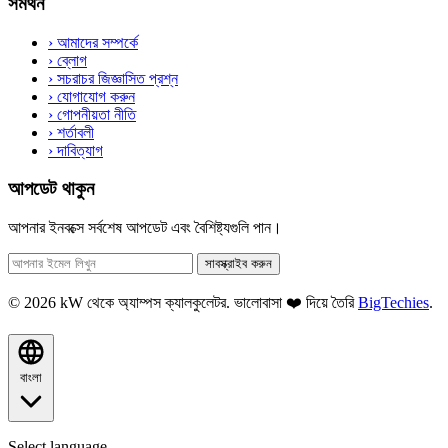
সমর্থন
›
আমাদের সম্পর্কে
›
ব্লোগ
›
সচরাচর জিজ্ঞাসিত প্রশ্ন
›
যোগাযোগ করুন
›
গোপনীয়তা নীতি
›
শর্তাবলী
›
দাবিত্যাগ
আপডেট থাকুন
আপনার ইনবক্সে সর্বশেষ আপডেট এবং বৈশিষ্ট্যগুলি পান।
সাবস্ক্রাইব করুন
© 2026 kW থেকে অ্যাম্পস ক্যালকুলেটর. ভালোবাসা ❤️ দিয়ে তৈরি
BigTechies
.
বাংলা
Select language