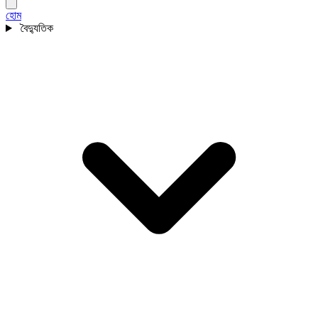
হোম
বৈদ্যুতিক