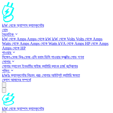
kW থেকে অ্যাম্পস ক্যালকুলেটর
হোম
বৈদ্যুতিক
kW থেকে Amps
Amps থেকে kW
kW থেকে Volts
Volts থেকে Amps
Watts থেকে Amps
Amps থেকে Watts
kVA থেকে Amps
HP থেকে Amps
Amps থেকে HP
পাওয়ার
সিঙ্গেল-ফেজ
থ্রি-ফেজ
এসি বনাম ডিসি
পাওয়ার ফ্যাক্টর
লোড গণনা
সোলার
সোলার প্যানেল
ইনভার্টার সাইজ
ব্যাটারি ব্যাংক
চার্জ কন্ট্রোলার
শক্তি
kWh ক্যালকুলেটর
বিদ্যুৎ খরচ
সোলার আউটপুট
ব্যাটারি ক্ষমতা
ব্লোগ
আমাদের সম্পর্কে
kW থেকে অ্যাম্পস ক্যালকুলেটর