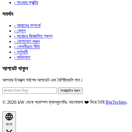
›
পাওয়ার ফ্যাক্টর
সমর্থন
›
আমাদের সম্পর্কে
›
ব্লোগ
›
সচরাচর জিজ্ঞাসিত প্রশ্ন
›
যোগাযোগ করুন
›
গোপনীয়তা নীতি
›
শর্তাবলী
›
দাবিত্যাগ
আপডেট থাকুন
আপনার ইনবক্সে সর্বশেষ আপডেট এবং বৈশিষ্ট্যগুলি পান।
সাবস্ক্রাইব করুন
© 2026 kW থেকে অ্যাম্পস ক্যালকুলেটর. ভালোবাসা ❤️ দিয়ে তৈরি
BigTechies
.
বাংলা