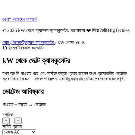
ব্লোগ
আমাদের সম্পর্কে
© 2026 kW থেকে অ্যাম্পস ক্যালকুলেটর. ভালোবাসা ❤️ দিয়ে তৈরি
BigTechies
.
হোম
/
ইলেকট্রিক্যাল ক্যালকুলেটর
/
kW থেকে Volts
🔌 ইলেকট্রিক্যাল কনভার্সন
kW থেকে
ভোল্ট
ক্যালকুলেটর
যখন আপনি পাওয়ার খরচ এবং সর্বোচ্চ কারেন্ট প্রবাহ জানেন তখন প্রয়োজনীয় ভোল্টেজ
স্তর নির্ধারণ করুন। বিতরণ পরিকল্পনা এবং ট্রান্সফরমার সেটআপের জন্য গুরুত্বপূর্ণ।
ভোল্টেজ আবিষ্কার
পাওয়ার + কারেন্ট → ভোল্টেজ
দশমিক
1
−
+
সার্কিট প্রকার