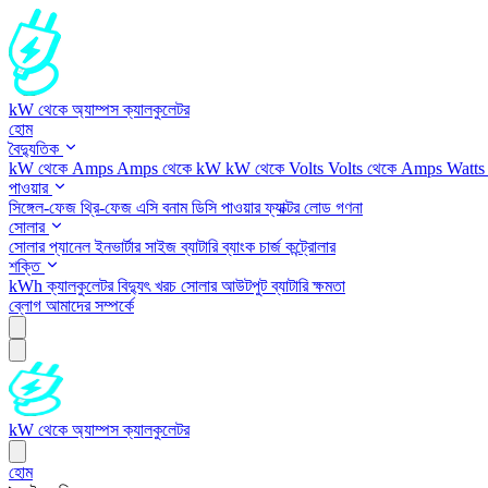
kW থেকে অ্যাম্পস ক্যালকুলেটর
হোম
বৈদ্যুতিক
kW থেকে Amps
Amps থেকে kW
kW থেকে Volts
Volts থেকে Amps
Watts
পাওয়ার
সিঙ্গেল-ফেজ
থ্রি-ফেজ
এসি বনাম ডিসি
পাওয়ার ফ্যাক্টর
লোড গণনা
সোলার
সোলার প্যানেল
ইনভার্টার সাইজ
ব্যাটারি ব্যাংক
চার্জ কন্ট্রোলার
শক্তি
kWh ক্যালকুলেটর
বিদ্যুৎ খরচ
সোলার আউটপুট
ব্যাটারি ক্ষমতা
ব্লোগ
আমাদের সম্পর্কে
kW থেকে অ্যাম্পস ক্যালকুলেটর
হোম