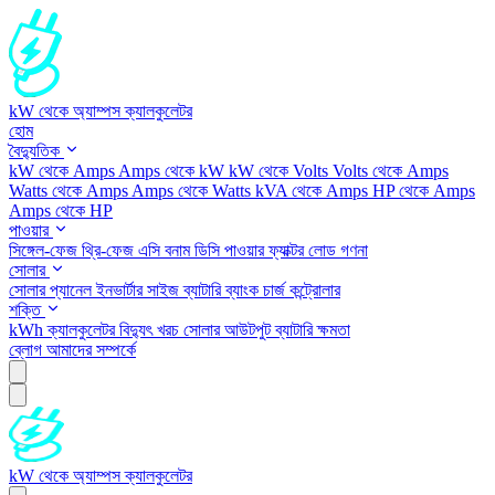
kW থেকে অ্যাম্পস ক্যালকুলেটর
হোম
বৈদ্যুতিক
kW থেকে Amps
Amps থেকে kW
kW থেকে Volts
Volts থেকে Amps
Watts থেকে Amps
Amps থেকে Watts
kVA থেকে Amps
HP থেকে Amps
Amps থেকে HP
পাওয়ার
সিঙ্গেল-ফেজ
থ্রি-ফেজ
এসি বনাম ডিসি
পাওয়ার ফ্যাক্টর
লোড গণনা
সোলার
সোলার প্যানেল
ইনভার্টার সাইজ
ব্যাটারি ব্যাংক
চার্জ কন্ট্রোলার
শক্তি
kWh ক্যালকুলেটর
বিদ্যুৎ খরচ
সোলার আউটপুট
ব্যাটারি ক্ষমতা
ব্লোগ
আমাদের সম্পর্কে
kW থেকে অ্যাম্পস ক্যালকুলেটর