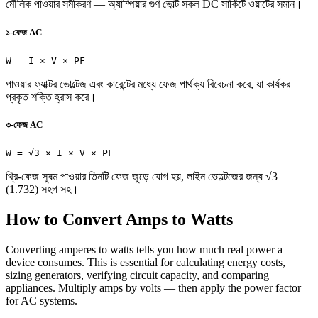
মৌলিক পাওয়ার সমীকরণ — অ্যাম্পিয়ার গুণ ভোল্ট সকল DC সার্কিটে ওয়াটের সমান।
১-ফেজ AC
W = I × V × PF
পাওয়ার ফ্যাক্টর ভোল্টেজ এবং কারেন্টের মধ্যে ফেজ পার্থক্য বিবেচনা করে, যা কার্যকর
প্রকৃত শক্তি হ্রাস করে।
৩-ফেজ AC
W = √3 × I × V × PF
থ্রি-ফেজ সুষম পাওয়ার তিনটি ফেজ জুড়ে যোগ হয়, লাইন ভোল্টেজের জন্য √3
(1.732) সহগ সহ।
How to Convert Amps to Watts
Converting amperes to watts tells you how much real power a
device consumes. This is essential for calculating energy costs,
sizing generators, verifying circuit capacity, and comparing
appliances. Multiply amps by volts — then apply the power factor
for AC systems.