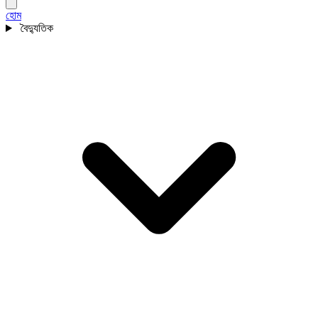
হোম
বৈদ্যুতিক