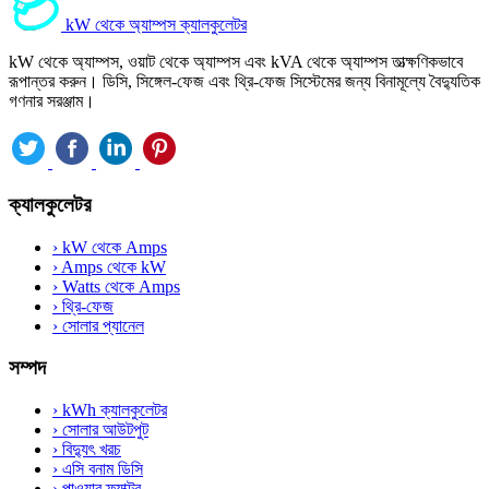
kW থেকে অ্যাম্পস ক্যালকুলেটর
kW থেকে অ্যাম্পস, ওয়াট থেকে অ্যাম্পস এবং kVA থেকে অ্যাম্পস তাত্ক্ষণিকভাবে
রূপান্তর করুন। ডিসি, সিঙ্গেল-ফেজ এবং থ্রি-ফেজ সিস্টেমের জন্য বিনামূল্যে বৈদ্যুতিক
গণনার সরঞ্জাম।
ক্যালকুলেটর
›
kW থেকে Amps
›
Amps থেকে kW
›
Watts থেকে Amps
›
থ্রি-ফেজ
›
সোলার প্যানেল
সম্পদ
›
kWh ক্যালকুলেটর
›
সোলার আউটপুট
›
বিদ্যুৎ খরচ
›
এসি বনাম ডিসি
›
পাওয়ার ফ্যাক্টর