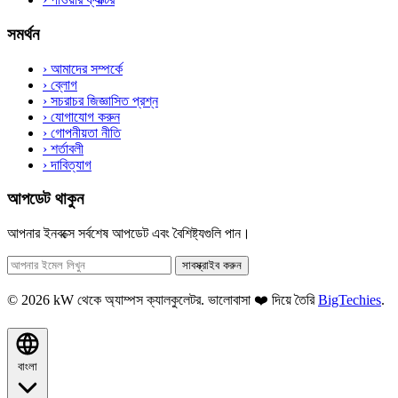
সমর্থন
›
আমাদের সম্পর্কে
›
ব্লোগ
›
সচরাচর জিজ্ঞাসিত প্রশ্ন
›
যোগাযোগ করুন
›
গোপনীয়তা নীতি
›
শর্তাবলী
›
দাবিত্যাগ
আপডেট থাকুন
আপনার ইনবক্সে সর্বশেষ আপডেট এবং বৈশিষ্ট্যগুলি পান।
সাবস্ক্রাইব করুন
© 2026 kW থেকে অ্যাম্পস ক্যালকুলেটর. ভালোবাসা ❤️ দিয়ে তৈরি
BigTechies
.
বাংলা