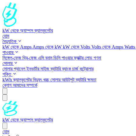
kW থেকে অ্যাম্পস ক্যালকুলেটর
হোম
বৈদ্যুতিক
kW থেকে Amps
Amps থেকে kW
kW থেকে Volts
Volts থেকে Amps
Watts
পাওয়ার
সিঙ্গেল-ফেজ
থ্রি-ফেজ
এসি বনাম ডিসি
পাওয়ার ফ্যাক্টর
লোড গণনা
সোলার
সোলার প্যানেল
ইনভার্টার সাইজ
ব্যাটারি ব্যাংক
চার্জ কন্ট্রোলার
শক্তি
kWh ক্যালকুলেটর
বিদ্যুৎ খরচ
সোলার আউটপুট
ব্যাটারি ক্ষমতা
ব্লোগ
আমাদের সম্পর্কে
kW থেকে অ্যাম্পস ক্যালকুলেটর
হোম