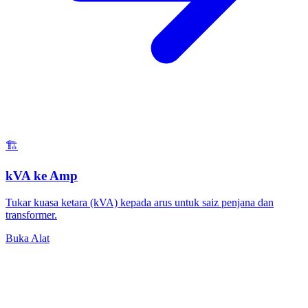
🏗️
kVA ke Amp
Tukar kuasa ketara (kVA) kepada arus untuk saiz penjana dan
transformer.
Buka Alat