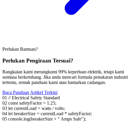
Perlukan Bantuan?
Perlukan Pengiraan Tersuai?
Rangkaian kami merangkumi 99% keperluan elektrik, tetapi kami
sentiasa berkembang. Jika anda mencari formula penukaran industri
tertentu, semak panduan kami atau hantarkan cadangan.
Baca Panduan
Artikel Terkini
01
// Electrical Safety Standard
02
const
safetyFactor = 1.25;
03
let
currentLoad = watts / volts;
04
let
breakerSize = currentLoad * safetyFactor;
05
console.log(breakerSize +
" Amps Safe"
);