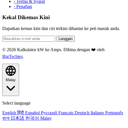
›
Terma & Syarat
›
Penafian
Kekal Dikemas Kini
Dapatkan kemas kini dan ciri terkini dihantar ke peti masuk anda.
Langgan
© 2026 Kalkulator kW ke Amps. Dibina dengan ❤️ oleh
BigTechies
.
Malay
Select language
English
हिंदी
Español
Русский
Français
Deutsch
Italiano
Português
বাংলা
日本語
한국어
Malay