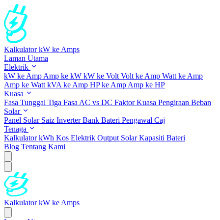
Kalkulator kW ke Amps
Laman Utama
Elektrik
kW ke Amp
Amp ke kW
kW ke Volt
Volt ke Amp
Watt ke Amp
Amp ke Watt
kVA ke Amp
HP ke Amp
Amp ke HP
Kuasa
Fasa Tunggal
Tiga Fasa
AC vs DC
Faktor Kuasa
Pengiraan Beban
Solar
Panel Solar
Saiz Inverter
Bank Bateri
Pengawal Caj
Tenaga
Kalkulator kWh
Kos Elektrik
Output Solar
Kapasiti Bateri
Blog
Tentang Kami
Kalkulator kW ke Amps