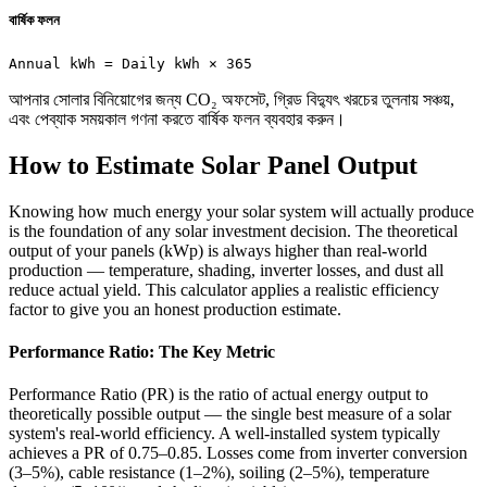
বার্ষিক ফলন
Annual kWh = Daily kWh × 365
আপনার সোলার বিনিয়োগের জন্য CO₂ অফসেট, গ্রিড বিদ্যুৎ খরচের তুলনায় সঞ্চয়,
এবং পেব্যাক সময়কাল গণনা করতে বার্ষিক ফলন ব্যবহার করুন।
How to Estimate Solar Panel Output
Knowing how much energy your solar system will actually produce
is the foundation of any solar investment decision. The theoretical
output of your panels (kWp) is always higher than real-world
production — temperature, shading, inverter losses, and dust all
reduce actual yield. This calculator applies a realistic efficiency
factor to give you an honest production estimate.
Performance Ratio: The Key Metric
Performance Ratio (PR) is the ratio of actual energy output to
theoretically possible output — the single best measure of a solar
system's real-world efficiency. A well-installed system typically
achieves a PR of 0.75–0.85. Losses come from inverter conversion
(3–5%), cable resistance (1–2%), soiling (2–5%), temperature