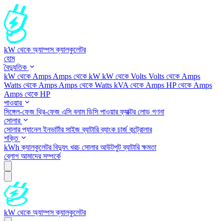
kW থেকে অ্যাম্পস ক্যালকুলেটর
হোম
বৈদ্যুতিক
kW থেকে Amps
Amps থেকে kW
kW থেকে Volts
Volts থেকে Amps
Watts থেকে Amps
Amps থেকে Watts
kVA থেকে Amps
HP থেকে Amps
Amps থেকে HP
পাওয়ার
সিঙ্গেল-ফেজ
থ্রি-ফেজ
এসি বনাম ডিসি
পাওয়ার ফ্যাক্টর
লোড গণনা
সোলার
সোলার প্যানেল
ইনভার্টার সাইজ
ব্যাটারি ব্যাংক
চার্জ কন্ট্রোলার
শক্তি
kWh ক্যালকুলেটর
বিদ্যুৎ খরচ
সোলার আউটপুট
ব্যাটারি ক্ষমতা
ব্লোগ
আমাদের সম্পর্কে
kW থেকে অ্যাম্পস ক্যালকুলেটর