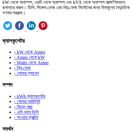
kW থেকে অ্যাম্পস, ওয়াট থেকে অ্যাম্পস এবং kVA থেকে অ্যাম্পস তাত্ক্ষণিকভাবে
রূপান্তর করুন। ডিসি, সিঙ্গেল-ফেজ এবং থ্রি-ফেজ সিস্টেমের জন্য বিনামূল্যে বৈদ্যুতিক
গণনার সরঞ্জাম।
ক্যালকুলেটর
›
kW থেকে Amps
›
Amps থেকে kW
›
Watts থেকে Amps
›
থ্রি-ফেজ
›
সোলার প্যানেল
সম্পদ
›
kWh ক্যালকুলেটর
›
সোলার আউটপুট
›
বিদ্যুৎ খরচ
›
এসি বনাম ডিসি
›
পাওয়ার ফ্যাক্টর
সমর্থন