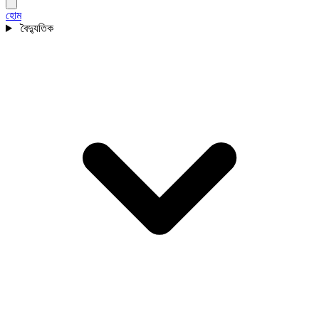
হোম
বৈদ্যুতিক