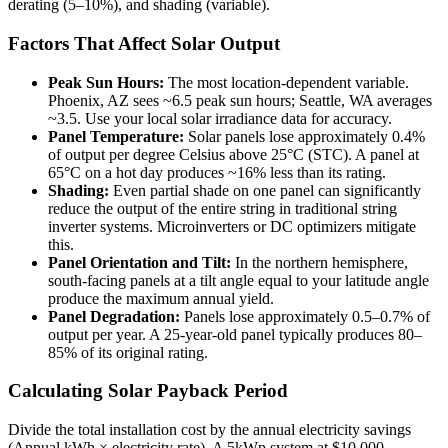
derating (5–10%), and shading (variable).
Factors That Affect Solar Output
Peak Sun Hours:
The most location-dependent variable.
Phoenix, AZ sees ~6.5 peak sun hours; Seattle, WA averages
~3.5. Use your local solar irradiance data for accuracy.
Panel Temperature:
Solar panels lose approximately 0.4%
of output per degree Celsius above 25°C (STC). A panel at
65°C on a hot day produces ~16% less than its rating.
Shading:
Even partial shade on one panel can significantly
reduce the output of the entire string in traditional string
inverter systems. Microinverters or DC optimizers mitigate
this.
Panel Orientation and Tilt:
In the northern hemisphere,
south-facing panels at a tilt angle equal to your latitude angle
produce the maximum annual yield.
Panel Degradation:
Panels lose approximately 0.5–0.7% of
output per year. A 25-year-old panel typically produces 80–
85% of its original rating.
Calculating Solar Payback Period
Divide the total installation cost by the annual electricity savings
(Annual kWh × electricity rate). A 5kWp system at $10,000