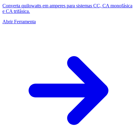
Converta quilowatts em amperes para sistemas CC, CA monofásica
e CA trifásica.
Abrir Ferramenta