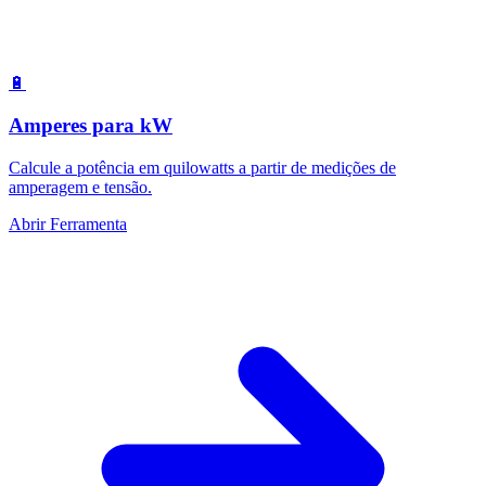
🔋
Amperes para kW
Calcule a potência em quilowatts a partir de medições de
amperagem e tensão.
Abrir Ferramenta