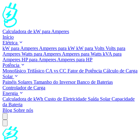
Calculadora de kW para Amperes
Início
Elétrica
kW para Amperes
Amperes para kW
kW para Volts
Volts para
Amperes
Watts para Amperes
Amperes para Watts
kVA para
Amperes
HP para Amperes
Amperes para HP
Potência
Monofásico
Trifásico
CA vs CC
Fator de Potência
Cálculo de Carga
Solar
Painéis Solares
Tamanho do Inversor
Banco de Baterias
Controlador de Carga
Energia
Calculadora de kWh
Custo de Eletricidade
Saída Solar
Capacidade
da Bateria
Blog
Sobre nós