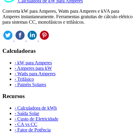
Calculadora de kW para Amperes
Converta kW para Amperes, Watts para Amperes e kVA para
Amperes instantaneamente. Ferramentas gratuitas de cálculo elétrico
para sistemas CC, monofásicos e trifásicos.
Calculadoras
›
kW para Amperes
›
Amperes para kW
›
Watts para Amperes
›
Trifásico
›
Painéis Solares
Recursos
›
Calculadora de kWh
›
Saída Solar
›
Custo de Eletricidade
›
CA vs CC
›
Fator de Potência