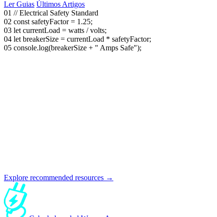
Ler Guias
Últimos Artigos
01
// Electrical Safety Standard
02
const
safetyFactor = 1.25;
03
let
currentLoad = watts / volts;
04
let
breakerSize = currentLoad * safetyFactor;
05
console.log(breakerSize +
" Amps Safe"
);
Explore recommended resources →