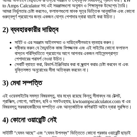
আমরা অনলাইন বৈদ্যুতিক রূপান্তর সরঞ্জাম ও তথ্যমূলক বিষয়বস্তু প্রদান করি। kW
to Amps Calculator সহ এই সরঞ্জামগুলো অনুমান ও শিক্ষামূলক উদ্দেশ্যে তৈরি।
আমরা নির্ভুলতার চেষ্টা করলেও, ফলাফলগুলো মানক সূত্র ভিত্তিক আনুমানিক এবং কোনো
গুরুত্বপূর্ণ প্রয়োগের জন্য একজন যোগ্য পেশাদার দ্বারা যাচাই করা উচিত।
2) ব্যবহারকারীর দায়িত্ব
সাইট ও এর সরঞ্জাম আইনসম্মত ও দায়িত্বশীলভাবে ব্যবহার করুন।
স্বীকার করুন যে বৈদ্যুতিক কাজ বিপজ্জনক এবং এই সাইটের কোনো ফলাফল
বাস্তব পরিস্থিতিতে প্রয়োগের আগে আপনার একজন লাইসেন্সপ্রাপ্ত
পেশাদারের পরামর্শ নেওয়া উচিত।
সেবাটি ব্যাহত করা, রিভার্স-ইঞ্জিনিয়ার করা বা স্ক্র্যাপ করার চেষ্টা করবেন না এবং
যুক্তিসঙ্গত অনুরোধের সীমা অতিক্রম করবেন না।
3) মেধা সম্পত্তি
এই ওয়েবসাইটের সমস্ত বিষয়বস্তু, যার মধ্যে রয়েছে কিন্তু সীমাবদ্ধ নয় টেক্সট,
গ্রাফিক্স, লোগো, আইকন, ছবি ও সফটওয়্যার, kwtoampscalculator.com বা এর
বিষয়বস্তু সরবরাহকারীদের সম্পত্তি এবং আন্তর্জাতিক কপিরাইট আইন দ্বারা সুরক্ষিত।
4) কোনো ওয়ারেন্টি নেই
সাইটটি “যেমন আছে” এবং “যেমন উপলব্ধ” ভিত্তিতে কোনো প্রকার ওয়ারেন্টি ছাড়াই