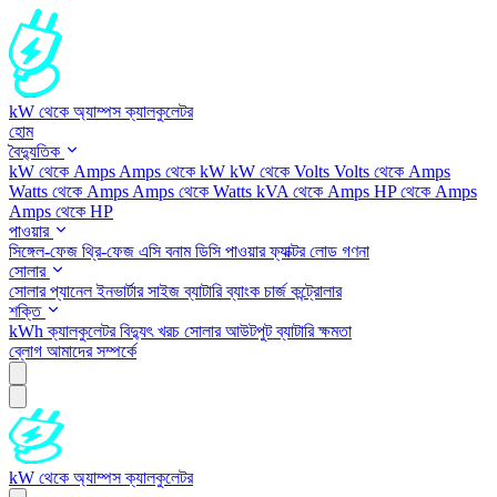
kW থেকে অ্যাম্পস ক্যালকুলেটর
হোম
বৈদ্যুতিক
kW থেকে Amps
Amps থেকে kW
kW থেকে Volts
Volts থেকে Amps
Watts থেকে Amps
Amps থেকে Watts
kVA থেকে Amps
HP থেকে Amps
Amps থেকে HP
পাওয়ার
সিঙ্গেল-ফেজ
থ্রি-ফেজ
এসি বনাম ডিসি
পাওয়ার ফ্যাক্টর
লোড গণনা
সোলার
সোলার প্যানেল
ইনভার্টার সাইজ
ব্যাটারি ব্যাংক
চার্জ কন্ট্রোলার
শক্তি
kWh ক্যালকুলেটর
বিদ্যুৎ খরচ
সোলার আউটপুট
ব্যাটারি ক্ষমতা
ব্লোগ
আমাদের সম্পর্কে
kW থেকে অ্যাম্পস ক্যালকুলেটর