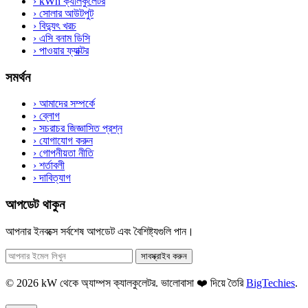
›
kWh ক্যালকুলেটর
›
সোলার আউটপুট
›
বিদ্যুৎ খরচ
›
এসি বনাম ডিসি
›
পাওয়ার ফ্যাক্টর
সমর্থন
›
আমাদের সম্পর্কে
›
ব্লোগ
›
সচরাচর জিজ্ঞাসিত প্রশ্ন
›
যোগাযোগ করুন
›
গোপনীয়তা নীতি
›
শর্তাবলী
›
দাবিত্যাগ
আপডেট থাকুন
আপনার ইনবক্সে সর্বশেষ আপডেট এবং বৈশিষ্ট্যগুলি পান।
সাবস্ক্রাইব করুন
© 2026 kW থেকে অ্যাম্পস ক্যালকুলেটর. ভালোবাসা ❤️ দিয়ে তৈরি
BigTechies
.