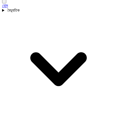
হোম
বৈদ্যুতিক