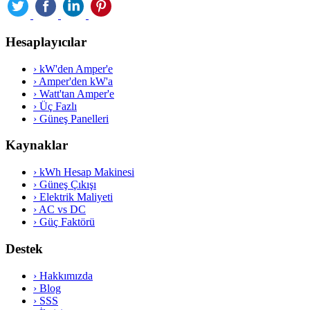
Hesaplayıcılar
›
kW'den Amper'e
›
Amper'den kW'a
›
Watt'tan Amper'e
›
Üç Fazlı
›
Güneş Panelleri
Kaynaklar
›
kWh Hesap Makinesi
›
Güneş Çıkışı
›
Elektrik Maliyeti
›
AC vs DC
›
Güç Faktörü
Destek
›
Hakkımızda
›
Blog
›
SSS