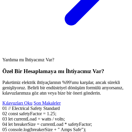
Yardıma mı İhtiyacınız Var?
Özel Bir Hesaplamaya mı İhtiyacınız Var?
Paketimiz elektrik ihtiyaçlarının %99'unu karşılar, ancak sürekli
genişliyoruz. Belirli bir endüstriyel dönüşüm formülü arıyorsanız,
kılavuzlarımıza göz atın veya bize bir öneri gönderin.
Kılavuzları Oku
Son Makaleler
01
// Electrical Safety Standard
02
const
safetyFactor = 1.25;
03
let
currentLoad = watts / volts;
04
let
breakerSize = currentLoad * safetyFactor;
05
console.log(breakerSize +
" Amps Safe"
);