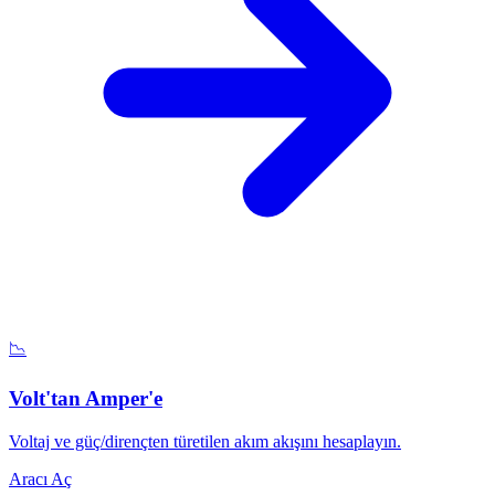
📉
Volt'tan Amper'e
Voltaj ve güç/dirençten türetilen akım akışını hesaplayın.
Aracı Aç