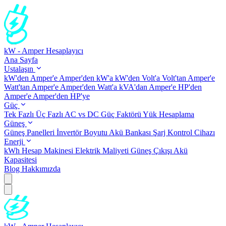
kW - Amper Hesaplayıcı
Ana Sayfa
Ustalaşın
kW'den Amper'e
Amper'den kW'a
kW'den Volt'a
Volt'tan Amper'e
Watt'tan Amper'e
Amper'den Watt'a
kVA'dan Amper'e
HP'den
Amper'e
Amper'den HP'ye
Güç
Tek Fazlı
Üç Fazlı
AC vs DC
Güç Faktörü
Yük Hesaplama
Güneş
Güneş Panelleri
İnvertör Boyutu
Akü Bankası
Şarj Kontrol Cihazı
Enerji
kWh Hesap Makinesi
Elektrik Maliyeti
Güneş Çıkışı
Akü
Kapasitesi
Blog
Hakkımızda