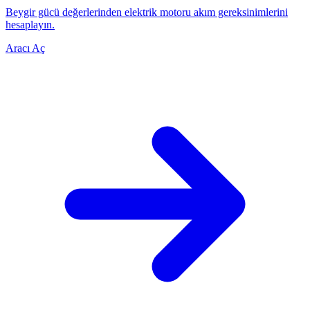
Beygir gücü değerlerinden elektrik motoru akım gereksinimlerini
hesaplayın.
Aracı Aç