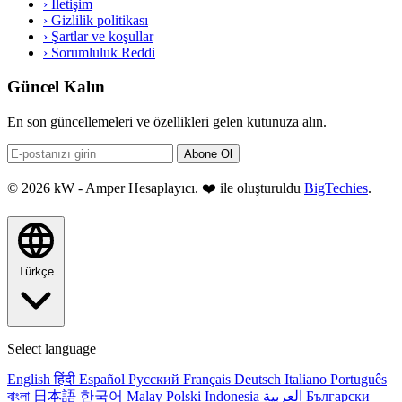
›
İletişim
›
Gizlilik politikası
›
Şartlar ve koşullar
›
Sorumluluk Reddi
Güncel Kalın
En son güncellemeleri ve özellikleri gelen kutunuza alın.
Abone Ol
© 2026 kW - Amper Hesaplayıcı. ❤️ ile oluşturuldu
BigTechies
.
Türkçe
Select language
English
हिंदी
Español
Русский
Français
Deutsch
Italiano
Português
বাংলা
日本語
한국어
Malay
Polski
Indonesia
العربية
Български