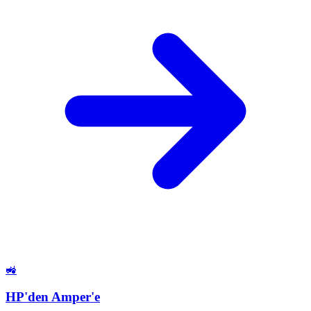
🚜
HP'den Amper'e