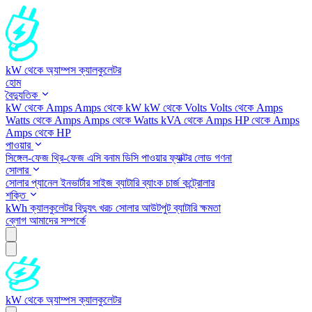
kW থেকে অ্যাম্পস ক্যালকুলেটর
হোম
বৈদ্যুতিক
kW থেকে Amps
Amps থেকে kW
kW থেকে Volts
Volts থেকে Amps
Watts থেকে Amps
Amps থেকে Watts
kVA থেকে Amps
HP থেকে Amps
Amps থেকে HP
পাওয়ার
সিঙ্গেল-ফেজ
থ্রি-ফেজ
এসি বনাম ডিসি
পাওয়ার ফ্যাক্টর
লোড গণনা
সোলার
সোলার প্যানেল
ইনভার্টার সাইজ
ব্যাটারি ব্যাংক
চার্জ কন্ট্রোলার
শক্তি
kWh ক্যালকুলেটর
বিদ্যুৎ খরচ
সোলার আউটপুট
ব্যাটারি ক্ষমতা
ব্লোগ
আমাদের সম্পর্কে
kW থেকে অ্যাম্পস ক্যালকুলেটর