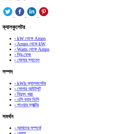
ক্যালকুলেটর
›
kW থেকে Amps
›
Amps থেকে kW
›
Watts থেকে Amps
›
থ্রি-ফেজ
›
সোলার প্যানেল
সম্পদ
›
kWh ক্যালকুলেটর
›
সোলার আউটপুট
›
বিদ্যুৎ খরচ
›
এসি বনাম ডিসি
›
পাওয়ার ফ্যাক্টর
সমর্থন
›
আমাদের সম্পর্কে
›
ব্লোগ