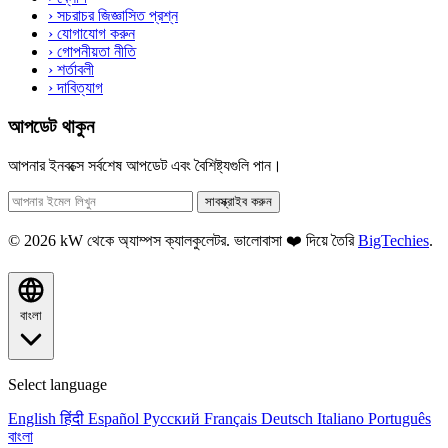
›
সচরাচর জিজ্ঞাসিত প্রশ্ন
›
যোগাযোগ করুন
›
গোপনীয়তা নীতি
›
শর্তাবলী
›
দাবিত্যাগ
আপডেট থাকুন
আপনার ইনবক্সে সর্বশেষ আপডেট এবং বৈশিষ্ট্যগুলি পান।
সাবস্ক্রাইব করুন
© 2026 kW থেকে অ্যাম্পস ক্যালকুলেটর. ভালোবাসা ❤️ দিয়ে তৈরি
BigTechies
.
বাংলা
Select language
English
हिंदी
Español
Русский
Français
Deutsch
Italiano
Português
বাংলা