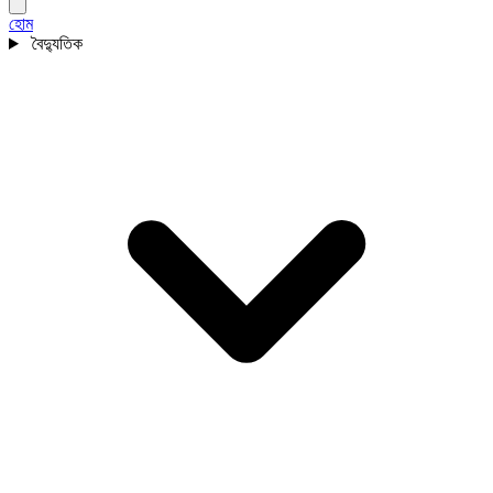
হোম
বৈদ্যুতিক