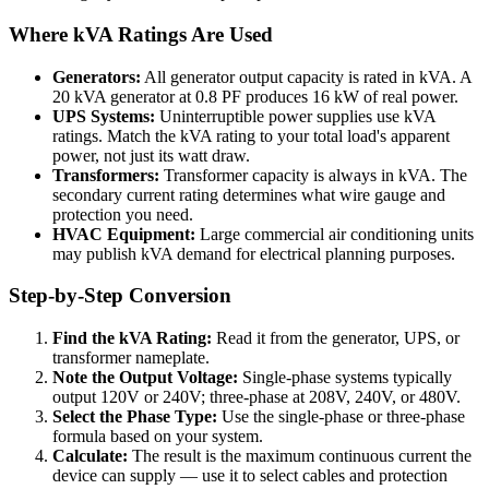
Where kVA Ratings Are Used
Generators:
All generator output capacity is rated in kVA. A
20 kVA generator at 0.8 PF produces 16 kW of real power.
UPS Systems:
Uninterruptible power supplies use kVA
ratings. Match the kVA rating to your total load's apparent
power, not just its watt draw.
Transformers:
Transformer capacity is always in kVA. The
secondary current rating determines what wire gauge and
protection you need.
HVAC Equipment:
Large commercial air conditioning units
may publish kVA demand for electrical planning purposes.
Step-by-Step Conversion
Find the kVA Rating:
Read it from the generator, UPS, or
transformer nameplate.
Note the Output Voltage:
Single-phase systems typically
output 120V or 240V; three-phase at 208V, 240V, or 480V.
Select the Phase Type:
Use the single-phase or three-phase
formula based on your system.
Calculate:
The result is the maximum continuous current the
device can supply — use it to select cables and protection