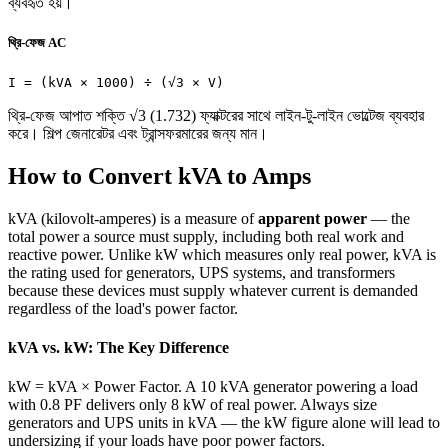
ব্যবহৃত হয়।
থ্রি-ফেজ AC
I = (kVA × 1000) ÷ (√3 × V)
থ্রি-ফেজ আপাত শক্তি √3 (1.732) ফ্যাক্টরের সাথে লাইন-টু-লাইন ভোল্টেজ ব্যবহার
করে। শিল্প জেনারেটর এবং ট্রান্সফরমারের জন্য মান।
How to Convert kVA to Amps
kVA (kilovolt-amperes) is a measure of
apparent power
— the
total power a source must supply, including both real work and
reactive power. Unlike kW which measures only real power, kVA is
the rating used for generators, UPS systems, and transformers
because these devices must supply whatever current is demanded
regardless of the load's power factor.
kVA vs. kW: The Key Difference
kW = kVA × Power Factor. A 10 kVA generator powering a load
with 0.8 PF delivers only 8 kW of real power. Always size
generators and UPS units in kVA — the kW figure alone will lead to
undersizing if your loads have poor power factors.