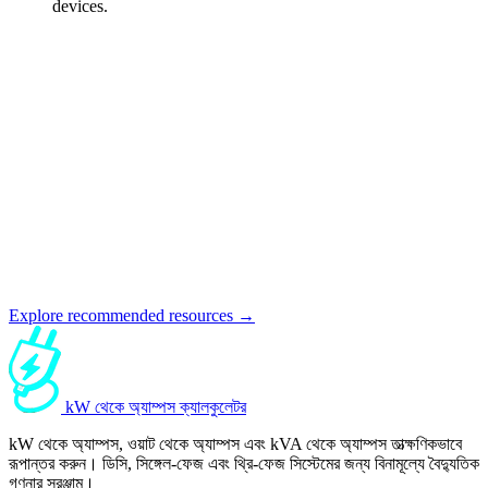
devices.
Explore recommended resources →
kW থেকে অ্যাম্পস ক্যালকুলেটর
kW থেকে অ্যাম্পস, ওয়াট থেকে অ্যাম্পস এবং kVA থেকে অ্যাম্পস তাত্ক্ষণিকভাবে
রূপান্তর করুন। ডিসি, সিঙ্গেল-ফেজ এবং থ্রি-ফেজ সিস্টেমের জন্য বিনামূল্যে বৈদ্যুতিক
গণনার সরঞ্জাম।