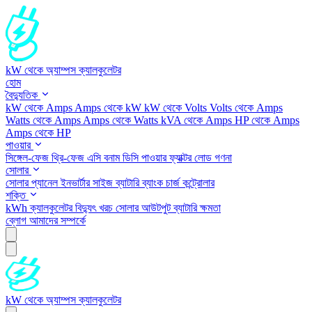
kW থেকে অ্যাম্পস ক্যালকুলেটর
হোম
বৈদ্যুতিক
kW থেকে Amps
Amps থেকে kW
kW থেকে Volts
Volts থেকে Amps
Watts থেকে Amps
Amps থেকে Watts
kVA থেকে Amps
HP থেকে Amps
Amps থেকে HP
পাওয়ার
সিঙ্গেল-ফেজ
থ্রি-ফেজ
এসি বনাম ডিসি
পাওয়ার ফ্যাক্টর
লোড গণনা
সোলার
সোলার প্যানেল
ইনভার্টার সাইজ
ব্যাটারি ব্যাংক
চার্জ কন্ট্রোলার
শক্তি
kWh ক্যালকুলেটর
বিদ্যুৎ খরচ
সোলার আউটপুট
ব্যাটারি ক্ষমতা
ব্লোগ
আমাদের সম্পর্কে
kW থেকে অ্যাম্পস ক্যালকুলেটর