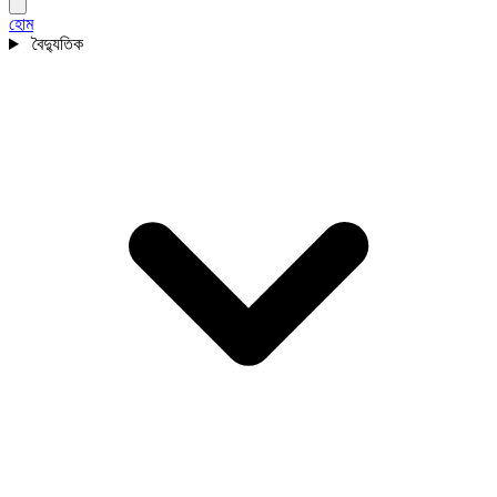
হোম
বৈদ্যুতিক