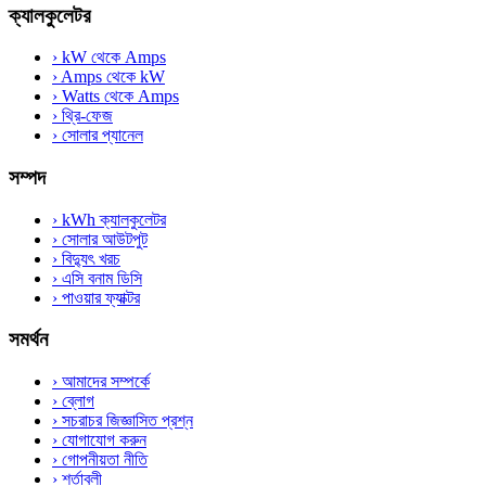
ক্যালকুলেটর
›
kW থেকে Amps
›
Amps থেকে kW
›
Watts থেকে Amps
›
থ্রি-ফেজ
›
সোলার প্যানেল
সম্পদ
›
kWh ক্যালকুলেটর
›
সোলার আউটপুট
›
বিদ্যুৎ খরচ
›
এসি বনাম ডিসি
›
পাওয়ার ফ্যাক্টর
সমর্থন
›
আমাদের সম্পর্কে
›
ব্লোগ
›
সচরাচর জিজ্ঞাসিত প্রশ্ন
›
যোগাযোগ করুন
›
গোপনীয়তা নীতি
›
শর্তাবলী