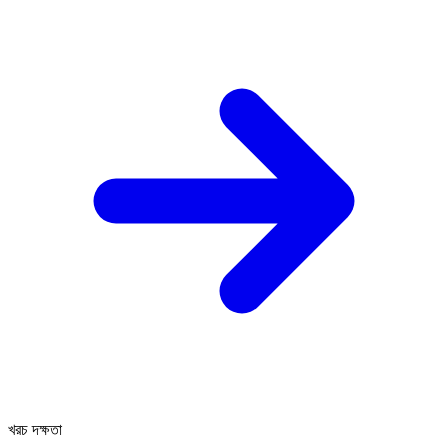
খরচ দক্ষতা