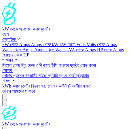
kW থেকে অ্যাম্পস ক্যালকুলেটর
হোম
বৈদ্যুতিক
kW থেকে Amps
Amps থেকে kW
kW থেকে Volts
Volts থেকে Amps
Watts থেকে Amps
Amps থেকে Watts
kVA থেকে Amps
HP থেকে Amps
Amps থেকে HP
পাওয়ার
সিঙ্গেল-ফেজ
থ্রি-ফেজ
এসি বনাম ডিসি
পাওয়ার ফ্যাক্টর
লোড গণনা
সোলার
সোলার প্যানেল
ইনভার্টার সাইজ
ব্যাটারি ব্যাংক
চার্জ কন্ট্রোলার
শক্তি
kWh ক্যালকুলেটর
বিদ্যুৎ খরচ
সোলার আউটপুট
ব্যাটারি ক্ষমতা
ব্লোগ
আমাদের সম্পর্কে
kW থেকে অ্যাম্পস ক্যালকুলেটর