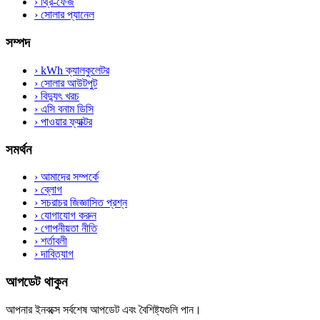
›
থ্রি-ফেজ
›
সোলার প্যানেল
সম্পদ
›
kWh ক্যালকুলেটর
›
সোলার আউটপুট
›
বিদ্যুৎ খরচ
›
এসি বনাম ডিসি
›
পাওয়ার ফ্যাক্টর
সমর্থন
›
আমাদের সম্পর্কে
›
ব্লোগ
›
সচরাচর জিজ্ঞাসিত প্রশ্ন
›
যোগাযোগ করুন
›
গোপনীয়তা নীতি
›
শর্তাবলী
›
দাবিত্যাগ
আপডেট থাকুন
আপনার ইনবক্সে সর্বশেষ আপডেট এবং বৈশিষ্ট্যগুলি পান।