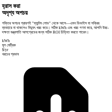
হ্রাস করা
অদৃশ্য অপচয়
শক্তির অপচয় প্রায়শই "ফ্যান্টম লোড" থেকে আসে—এমন ডিভাইস যা সক্রিয়
ব্যবহারে না থাকলেও বিদ্যুৎ খরচ করে। সঠিক kWh এবং খরচ গণনা করে, আপনি উচ্চ-
দক্ষতা যন্ত্রপাতি আপগ্রেডের জন্য সঠিক ROI চিহ্নিত করতে পারেন।
kWh
মূল মেট্রিক
$/yr
খরচের প্রভাব