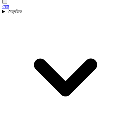
হোম
বৈদ্যুতিক