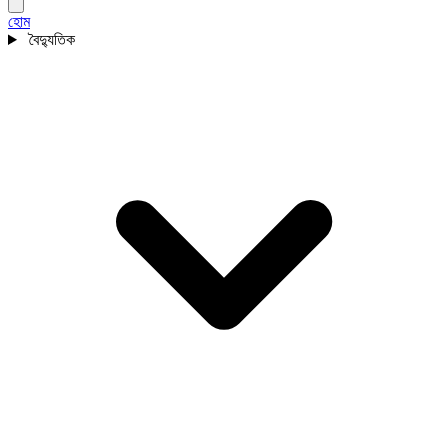
হোম
বৈদ্যুতিক