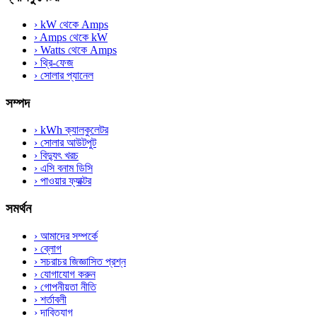
›
kW থেকে Amps
›
Amps থেকে kW
›
Watts থেকে Amps
›
থ্রি-ফেজ
›
সোলার প্যানেল
সম্পদ
›
kWh ক্যালকুলেটর
›
সোলার আউটপুট
›
বিদ্যুৎ খরচ
›
এসি বনাম ডিসি
›
পাওয়ার ফ্যাক্টর
সমর্থন
›
আমাদের সম্পর্কে
›
ব্লোগ
›
সচরাচর জিজ্ঞাসিত প্রশ্ন
›
যোগাযোগ করুন
›
গোপনীয়তা নীতি
›
শর্তাবলী
›
দাবিত্যাগ