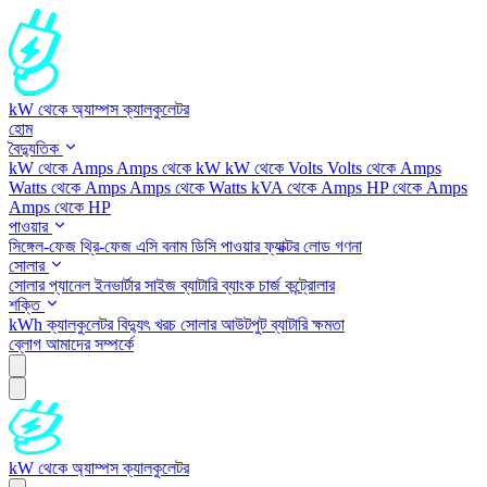
kW থেকে অ্যাম্পস ক্যালকুলেটর
হোম
বৈদ্যুতিক
kW থেকে Amps
Amps থেকে kW
kW থেকে Volts
Volts থেকে Amps
Watts থেকে Amps
Amps থেকে Watts
kVA থেকে Amps
HP থেকে Amps
Amps থেকে HP
পাওয়ার
সিঙ্গেল-ফেজ
থ্রি-ফেজ
এসি বনাম ডিসি
পাওয়ার ফ্যাক্টর
লোড গণনা
সোলার
সোলার প্যানেল
ইনভার্টার সাইজ
ব্যাটারি ব্যাংক
চার্জ কন্ট্রোলার
শক্তি
kWh ক্যালকুলেটর
বিদ্যুৎ খরচ
সোলার আউটপুট
ব্যাটারি ক্ষমতা
ব্লোগ
আমাদের সম্পর্কে
kW থেকে অ্যাম্পস ক্যালকুলেটর