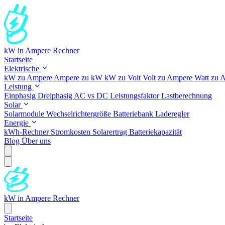
kW in Ampere Rechner
Startseite
Elektrische
kW zu Ampere
Ampere zu kW
kW zu Volt
Volt zu Ampere
Watt zu 
Leistung
Einphasig
Dreiphasig
AC vs DC
Leistungsfaktor
Lastberechnung
Solar
Solarmodule
Wechselrichtergröße
Batteriebank
Laderegler
Energie
kWh-Rechner
Stromkosten
Solarertrag
Batteriekapazität
Blog
Über uns
kW in Ampere Rechner
Startseite