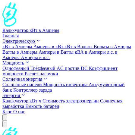
Калькулятор кВт в Амперы
Главная
Электрическую
кВт в Амперы
Амперы в кВт
кВт в Вольты
Вольты в Амперы
Ватты в Амперы
Амперы в Ватты
кВА в Амперы
л.с. в
Амперы
Амперы в л.с.
Мощность
Однофазный
Трёхфазный
AC против DC
Коэффициент
мощности
Расчет нагрузки
Солнечная энергия
Солнечные панели
Мощность инвертора
Аккумуляторный
банк
Контроллер заряда
Энергия
Калькулятор кВт·ч
Стоимость электроэнергии
Солнечная
выработка
Емкость батареи
Блог
О нас