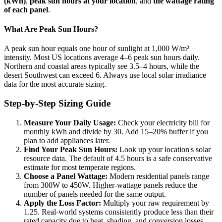
(kWh)
,
peak sun hours at your location
, and
the wattage rating
of each panel
.
What Are Peak Sun Hours?
A peak sun hour equals one hour of sunlight at 1,000 W/m²
intensity. Most US locations average 4–6 peak sun hours daily.
Northern and coastal areas typically see 3.5–4 hours, while the
desert Southwest can exceed 6. Always use local solar irradiance
data for the most accurate sizing.
Step-by-Step Sizing Guide
Measure Your Daily Usage:
Check your electricity bill for
monthly kWh and divide by 30. Add 15–20% buffer if you
plan to add appliances later.
Find Your Peak Sun Hours:
Look up your location's solar
resource data. The default of 4.5 hours is a safe conservative
estimate for most temperate regions.
Choose a Panel Wattage:
Modern residential panels range
from 300W to 450W. Higher-wattage panels reduce the
number of panels needed for the same output.
Apply the Loss Factor:
Multiply your raw requirement by
1.25. Real-world systems consistently produce less than their
rated capacity due to heat, shading, and conversion losses.