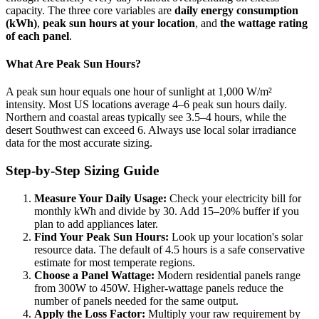
capacity. The three core variables are
daily energy consumption
(kWh)
,
peak sun hours at your location
, and
the wattage rating
of each panel
.
What Are Peak Sun Hours?
A peak sun hour equals one hour of sunlight at 1,000 W/m²
intensity. Most US locations average 4–6 peak sun hours daily.
Northern and coastal areas typically see 3.5–4 hours, while the
desert Southwest can exceed 6. Always use local solar irradiance
data for the most accurate sizing.
Step-by-Step Sizing Guide
Measure Your Daily Usage:
Check your electricity bill for
monthly kWh and divide by 30. Add 15–20% buffer if you
plan to add appliances later.
Find Your Peak Sun Hours:
Look up your location's solar
resource data. The default of 4.5 hours is a safe conservative
estimate for most temperate regions.
Choose a Panel Wattage:
Modern residential panels range
from 300W to 450W. Higher-wattage panels reduce the
number of panels needed for the same output.
Apply the Loss Factor:
Multiply your raw requirement by