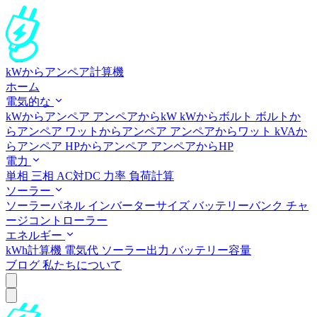
kWからアンペア計算機
ホーム
電気的な
kWからアンペア
アンペアからkW
kWからボルト
ボルトか
らアンペア
ワットからアンペア
アンペアからワット
kVAか
らアンペア
HPからアンペア
アンペアからHP
電力
単相
三相
AC対DC
力率
負荷計算
ソーラー
ソーラーパネル
インバーターサイズ
バッテリーバンク
チャ
ージコントローラー
エネルギー
kWh計算機
電気代
ソーラー出力
バッテリー容量
ブログ
私たちについて