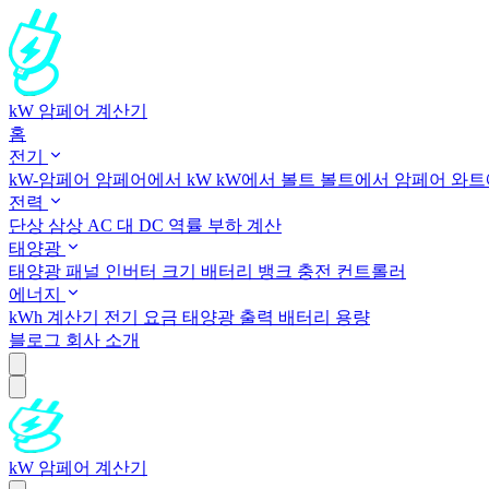
kW 암페어 계산기
홈
전기
kW-암페어
암페어에서 kW
kW에서 볼트
볼트에서 암페어
와트
전력
단상
삼상
AC 대 DC
역률
부하 계산
태양광
태양광 패널
인버터 크기
배터리 뱅크
충전 컨트롤러
에너지
kWh 계산기
전기 요금
태양광 출력
배터리 용량
블로그
회사 소개
kW 암페어 계산기