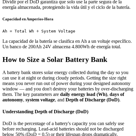
Dividir por el DoD garantiza que solo use la parte segura de la
energía almacenada, protegiendo la vida útil y el ciclo de la batería.
Capacidad en Amperios-Hora
Ah = Total Wh ÷ System Voltage
La capacidad de la batería se clasifica en Ah a un voltaje específico.
Un banco de 200Ah 24V almacena 4.800Wh de energía total.
How to Size a Solar Battery Bank
A battery bank stores solar energy collected during the day so you
can use it at night or during cloudy periods. Getting the size right
means you never run out of power during your designed autonomy
window — and you don't destroy your batteries by over-discharging
them. The key parameters are
daily energy load (Wh)
,
days of
autonomy
,
system voltage
, and
Depth of Discharge (DoD)
.
Understanding Depth of Discharge (DoD)
DoD is the percentage of a battery's capacity you can safely use
before recharging. Lead-acid batteries should not be discharged
below 50% (DoD = 0.5) or their lifespan drops dramatically.