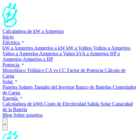
Calculadora de kW a Amperios
Inicio
Eléctrica
kW a Amperios
Amperios a kW
kW a Voltios
Voltios a Amperios
Vatios a Amperios
Amperios a Vatios
kVA a Amperios
HP a
Amperios
Amperios a HP
Potencia
Monofásico
Trifásico
CA vs CC
Factor de Potencia
Cálculo de
Carga
Solar
Paneles Solares
Tamaño del Inversor
Banco de Baterías
Controlador
de Carga
Energía
Calculadora de kWh
Costo de Electricidad
Salida Solar
Capacidad
de la Batería
Blog
Sobre nosotros