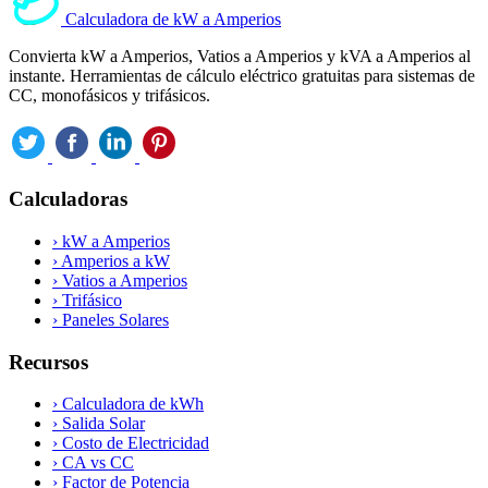
Calculadora de kW a Amperios
Convierta kW a Amperios, Vatios a Amperios y kVA a Amperios al
instante. Herramientas de cálculo eléctrico gratuitas para sistemas de
CC, monofásicos y trifásicos.
Calculadoras
›
kW a Amperios
›
Amperios a kW
›
Vatios a Amperios
›
Trifásico
›
Paneles Solares
Recursos
›
Calculadora de kWh
›
Salida Solar
›
Costo de Electricidad
›
CA vs CC
›
Factor de Potencia