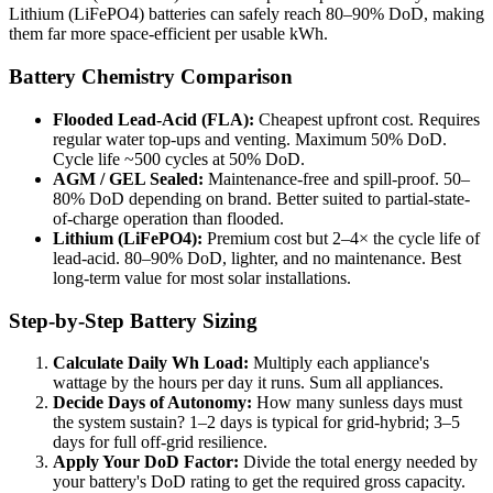
Lithium (LiFePO4) batteries can safely reach 80–90% DoD, making
them far more space-efficient per usable kWh.
Battery Chemistry Comparison
Flooded Lead-Acid (FLA):
Cheapest upfront cost. Requires
regular water top-ups and venting. Maximum 50% DoD.
Cycle life ~500 cycles at 50% DoD.
AGM / GEL Sealed:
Maintenance-free and spill-proof. 50–
80% DoD depending on brand. Better suited to partial-state-
of-charge operation than flooded.
Lithium (LiFePO4):
Premium cost but 2–4× the cycle life of
lead-acid. 80–90% DoD, lighter, and no maintenance. Best
long-term value for most solar installations.
Step-by-Step Battery Sizing
Calculate Daily Wh Load:
Multiply each appliance's
wattage by the hours per day it runs. Sum all appliances.
Decide Days of Autonomy:
How many sunless days must
the system sustain? 1–2 days is typical for grid-hybrid; 3–5
days for full off-grid resilience.
Apply Your DoD Factor:
Divide the total energy needed by
your battery's DoD rating to get the required gross capacity.