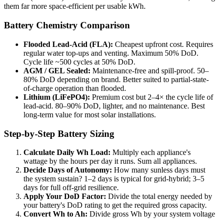
them far more space-efficient per usable kWh.
Battery Chemistry Comparison
Flooded Lead-Acid (FLA):
Cheapest upfront cost. Requires
regular water top-ups and venting. Maximum 50% DoD.
Cycle life ~500 cycles at 50% DoD.
AGM / GEL Sealed:
Maintenance-free and spill-proof. 50–
80% DoD depending on brand. Better suited to partial-state-
of-charge operation than flooded.
Lithium (LiFePO4):
Premium cost but 2–4× the cycle life of
lead-acid. 80–90% DoD, lighter, and no maintenance. Best
long-term value for most solar installations.
Step-by-Step Battery Sizing
Calculate Daily Wh Load:
Multiply each appliance's
wattage by the hours per day it runs. Sum all appliances.
Decide Days of Autonomy:
How many sunless days must
the system sustain? 1–2 days is typical for grid-hybrid; 3–5
days for full off-grid resilience.
Apply Your DoD Factor:
Divide the total energy needed by
your battery's DoD rating to get the required gross capacity.
Convert Wh to Ah:
Divide gross Wh by your system voltage