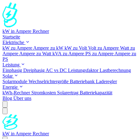
kW in Ampere Rechner
Startseite
Elektrische
kW zu Ampere
Ampere zu kW
kW zu Volt
Volt zu Ampere
Watt zu
Ampere
Ampere zu Watt
kVA zu Ampere
PS zu Ampere
Ampere zu
PS
Leistung
Einphasig
Dreiphasig
AC vs DC
Leistungsfaktor
Lastberechnung
Solar
Solarmodule
Wechselrichtergröße
Batteriebank
Laderegler
Energie
kWh-Rechner
Stromkosten
Solarertrag
Batteriekapazität
Blog
Über uns
kW in Ampere Rechner