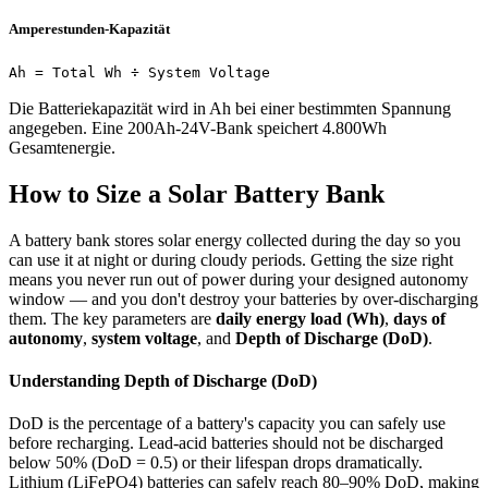
Amperestunden-Kapazität
Ah = Total Wh ÷ System Voltage
Die Batteriekapazität wird in Ah bei einer bestimmten Spannung
angegeben. Eine 200Ah-24V-Bank speichert 4.800Wh
Gesamtenergie.
How to Size a Solar Battery Bank
A battery bank stores solar energy collected during the day so you
can use it at night or during cloudy periods. Getting the size right
means you never run out of power during your designed autonomy
window — and you don't destroy your batteries by over-discharging
them. The key parameters are
daily energy load (Wh)
,
days of
autonomy
,
system voltage
, and
Depth of Discharge (DoD)
.
Understanding Depth of Discharge (DoD)
DoD is the percentage of a battery's capacity you can safely use
before recharging. Lead-acid batteries should not be discharged
below 50% (DoD = 0.5) or their lifespan drops dramatically.
Lithium (LiFePO4) batteries can safely reach 80–90% DoD, making