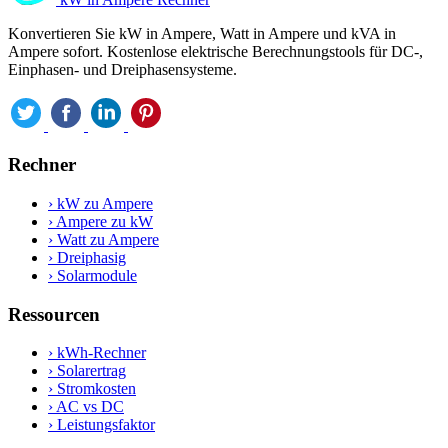
Konvertieren Sie kW in Ampere, Watt in Ampere und kVA in
Ampere sofort. Kostenlose elektrische Berechnungstools für DC-,
Einphasen- und Dreiphasensysteme.
Rechner
›
kW zu Ampere
›
Ampere zu kW
›
Watt zu Ampere
›
Dreiphasig
›
Solarmodule
Ressourcen
›
kWh-Rechner
›
Solarertrag
›
Stromkosten
›
AC vs DC
›
Leistungsfaktor