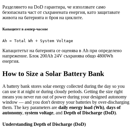
Разделянето на DoD гарантира, че използвате само
безопасната част от съхранената енергия, като защитавате
живота на батерията и броя на циклите.
Капацитет в ампер-часове
Ah = Total Wh ÷ System Voltage
Капацитетът на батерията се оценява в Ah при определено
напрежение. Блок 200Ah 24V съхранява общо 4800Wh
енергия.
How to Size a Solar Battery Bank
A battery bank stores solar energy collected during the day so you
can use it at night or during cloudy periods. Getting the size right
means you never run out of power during your designed autonomy
window — and you don't destroy your batteries by over-discharging
them. The key parameters are
daily energy load (Wh)
,
days of
autonomy
,
system voltage
, and
Depth of Discharge (DoD)
.
Understanding Depth of Discharge (DoD)