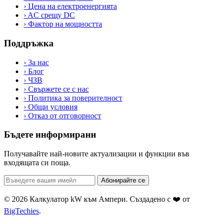
›
Цена на електроенергията
›
AC срещу DC
›
Фактор на мощността
Поддръжка
›
За нас
›
Блог
›
ЧЗВ
›
Свържете се с нас
›
Политика за поверителност
›
Общи условия
›
Отказ от отговорност
Бъдете информирани
Получавайте най-новите актуализации и функции във
входящата си поща.
Абонирайте се
© 2026 Калкулатор kW към Ампери. Създадено с ❤️ от
BigTechies
.