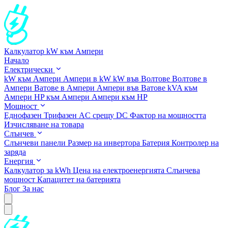
Калкулатор kW към Ампери
Начало
Електрически
kW към Ампери
Ампери в kW
kW във Волтове
Волтове в
Ампери
Ватове в Ампери
Ампери във Ватове
kVA към
Ампери
HP към Ампери
Ампери към HP
Мощност
Еднофазен
Трифазен
AC срещу DC
Фактор на мощността
Изчисляване на товара
Слънчев
Слънчеви панели
Размер на инвертора
Батерия
Контролер на
заряда
Енергия
Калкулатор за kWh
Цена на електроенергията
Слънчева
мощност
Капацитет на батерията
Блог
За нас