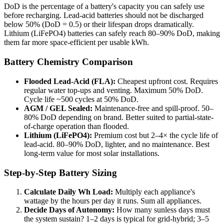
DoD is the percentage of a battery's capacity you can safely use
before recharging. Lead-acid batteries should not be discharged
below 50% (DoD = 0.5) or their lifespan drops dramatically.
Lithium (LiFePO4) batteries can safely reach 80–90% DoD, making
them far more space-efficient per usable kWh.
Battery Chemistry Comparison
Flooded Lead-Acid (FLA):
Cheapest upfront cost. Requires
regular water top-ups and venting. Maximum 50% DoD.
Cycle life ~500 cycles at 50% DoD.
AGM / GEL Sealed:
Maintenance-free and spill-proof. 50–
80% DoD depending on brand. Better suited to partial-state-
of-charge operation than flooded.
Lithium (LiFePO4):
Premium cost but 2–4× the cycle life of
lead-acid. 80–90% DoD, lighter, and no maintenance. Best
long-term value for most solar installations.
Step-by-Step Battery Sizing
Calculate Daily Wh Load:
Multiply each appliance's
wattage by the hours per day it runs. Sum all appliances.
Decide Days of Autonomy:
How many sunless days must
the system sustain? 1–2 days is typical for grid-hybrid; 3–5