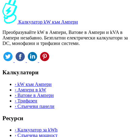
Калкулатор kW към Ампери
Преобразувайте kW в Ампери, Ватове в Ампери и kVA в
Ампери незабавно. Безплатни електрически калкулатори за
DC, монофазни и трифазни системи.
Калкулатори
›
kW към Ампери
›
Ампери в kW
›
Ватове в Ампери
›
Трифазен
›
Слънчеви панели
Ресурси
›
Калкулатор за kWh
›
Слънчева мощност