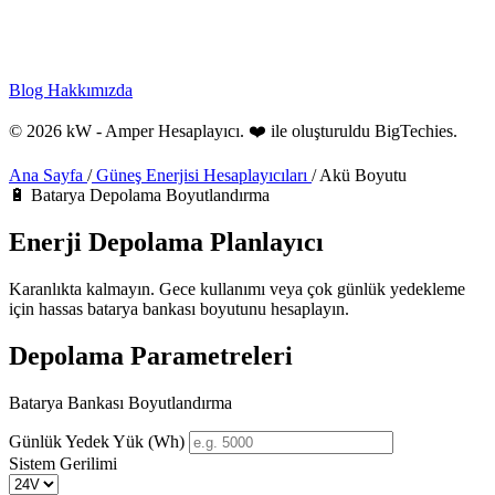
Blog
Hakkımızda
© 2026 kW - Amper Hesaplayıcı. ❤️ ile oluşturuldu
BigTechies
.
Ana Sayfa
/
Güneş Enerjisi Hesaplayıcıları
/
Akü Boyutu
🔋 Batarya Depolama Boyutlandırma
Enerji
Depolama
Planlayıcı
Karanlıkta kalmayın. Gece kullanımı veya çok günlük yedekleme
için hassas batarya bankası boyutunu hesaplayın.
Depolama Parametreleri
Batarya Bankası Boyutlandırma
Günlük Yedek Yük (Wh)
Sistem Gerilimi