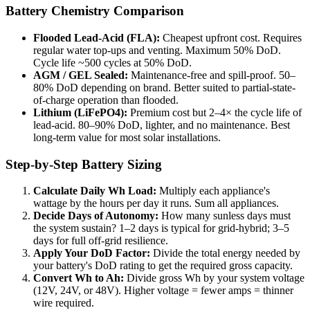
Battery Chemistry Comparison
Flooded Lead-Acid (FLA):
Cheapest upfront cost. Requires
regular water top-ups and venting. Maximum 50% DoD.
Cycle life ~500 cycles at 50% DoD.
AGM / GEL Sealed:
Maintenance-free and spill-proof. 50–
80% DoD depending on brand. Better suited to partial-state-
of-charge operation than flooded.
Lithium (LiFePO4):
Premium cost but 2–4× the cycle life of
lead-acid. 80–90% DoD, lighter, and no maintenance. Best
long-term value for most solar installations.
Step-by-Step Battery Sizing
Calculate Daily Wh Load:
Multiply each appliance's
wattage by the hours per day it runs. Sum all appliances.
Decide Days of Autonomy:
How many sunless days must
the system sustain? 1–2 days is typical for grid-hybrid; 3–5
days for full off-grid resilience.
Apply Your DoD Factor:
Divide the total energy needed by
your battery's DoD rating to get the required gross capacity.
Convert Wh to Ah:
Divide gross Wh by your system voltage
(12V, 24V, or 48V). Higher voltage = fewer amps = thinner
wire required.