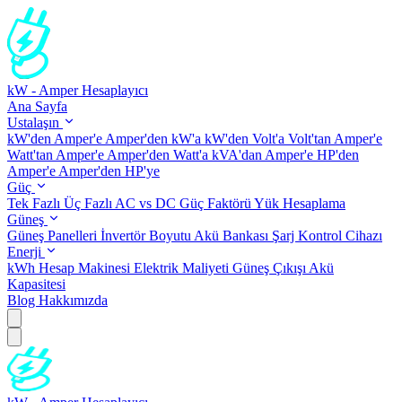
kW - Amper Hesaplayıcı
Ana Sayfa
Ustalaşın
kW'den Amper'e
Amper'den kW'a
kW'den Volt'a
Volt'tan Amper'e
Watt'tan Amper'e
Amper'den Watt'a
kVA'dan Amper'e
HP'den
Amper'e
Amper'den HP'ye
Güç
Tek Fazlı
Üç Fazlı
AC vs DC
Güç Faktörü
Yük Hesaplama
Güneş
Güneş Panelleri
İnvertör Boyutu
Akü Bankası
Şarj Kontrol Cihazı
Enerji
kWh Hesap Makinesi
Elektrik Maliyeti
Güneş Çıkışı
Akü
Kapasitesi
Blog
Hakkımızda