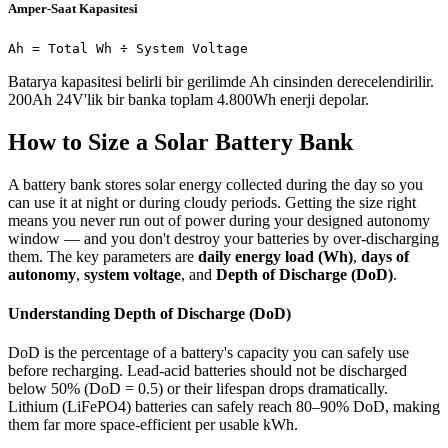
Amper-Saat Kapasitesi
Ah = Total Wh ÷ System Voltage
Batarya kapasitesi belirli bir gerilimde Ah cinsinden derecelendirilir.
200Ah 24V'lik bir banka toplam 4.800Wh enerji depolar.
How to Size a Solar Battery Bank
A battery bank stores solar energy collected during the day so you
can use it at night or during cloudy periods. Getting the size right
means you never run out of power during your designed autonomy
window — and you don't destroy your batteries by over-discharging
them. The key parameters are
daily energy load (Wh)
,
days of
autonomy
,
system voltage
, and
Depth of Discharge (DoD)
.
Understanding Depth of Discharge (DoD)
DoD is the percentage of a battery's capacity you can safely use
before recharging. Lead-acid batteries should not be discharged
below 50% (DoD = 0.5) or their lifespan drops dramatically.
Lithium (LiFePO4) batteries can safely reach 80–90% DoD, making
them far more space-efficient per usable kWh.