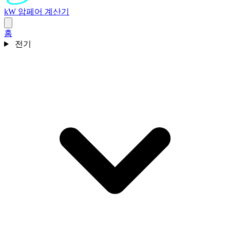
kW 암페어 계산기
홈
전기