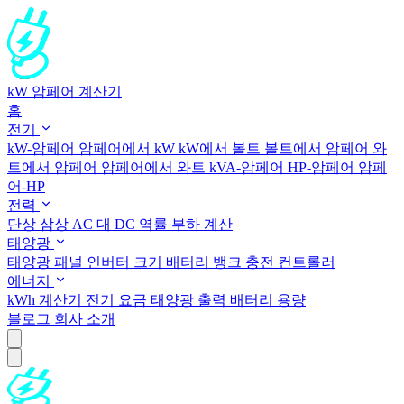
kW 암페어 계산기
홈
전기
kW-암페어
암페어에서 kW
kW에서 볼트
볼트에서 암페어
와
트에서 암페어
암페어에서 와트
kVA-암페어
HP-암페어
암페
어-HP
전력
단상
삼상
AC 대 DC
역률
부하 계산
태양광
태양광 패널
인버터 크기
배터리 뱅크
충전 컨트롤러
에너지
kWh 계산기
전기 요금
태양광 출력
배터리 용량
블로그
회사 소개