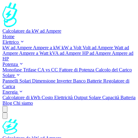
Calcolatore da kW ad Ampere
Home
Elettrico
kW ad Ampere
Ampere a kW
kW a Volt
Volt ad Ampere
Watt ad
Ampere
Ampere a Watt
kVA ad Ampere
HP ad Ampere
Ampere ad
HP
Potenza
Monofase
Trifase
CA vs CC
Fattore di Potenza
Calcolo del Carico
Solare
Pannelli Solari
Dimensione Inverter
Banco Batterie
Regolatore di
Carica
Energia
Calcolatore di kWh
Costo Elettricità
Output Solare
Capacità Batteria
Blog
Chi siamo