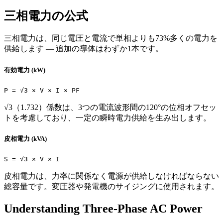
三相電力の公式
三相電力は、同じ電圧と電流で単相よりも73%多くの電力を
供給します — 追加の導体はわずか1本です。
有効電力 (kW)
P = √3 × V × I × PF
√3（1.732）係数は、3つの電流波形間の120°の位相オフセッ
トを考慮しており、一定の瞬時電力供給を生み出します。
皮相電力 (kVA)
S = √3 × V × I
皮相電力は、力率に関係なく電源が供給しなければならない
総容量です。変圧器や発電機のサイジングに使用されます。
Understanding Three-Phase AC Power