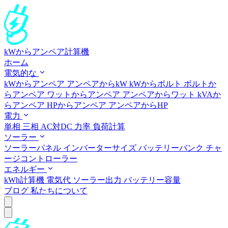
kWからアンペア計算機
ホーム
電気的な
kWからアンペア
アンペアからkW
kWからボルト
ボルトか
らアンペア
ワットからアンペア
アンペアからワット
kVAか
らアンペア
HPからアンペア
アンペアからHP
電力
単相
三相
AC対DC
力率
負荷計算
ソーラー
ソーラーパネル
インバーターサイズ
バッテリーバンク
チャ
ージコントローラー
エネルギー
kWh計算機
電気代
ソーラー出力
バッテリー容量
ブログ
私たちについて