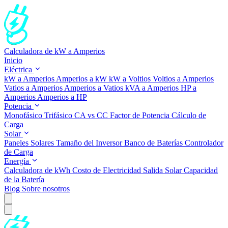
Calculadora de kW a Amperios
Inicio
Eléctrica
kW a Amperios
Amperios a kW
kW a Voltios
Voltios a Amperios
Vatios a Amperios
Amperios a Vatios
kVA a Amperios
HP a
Amperios
Amperios a HP
Potencia
Monofásico
Trifásico
CA vs CC
Factor de Potencia
Cálculo de
Carga
Solar
Paneles Solares
Tamaño del Inversor
Banco de Baterías
Controlador
de Carga
Energía
Calculadora de kWh
Costo de Electricidad
Salida Solar
Capacidad
de la Batería
Blog
Sobre nosotros