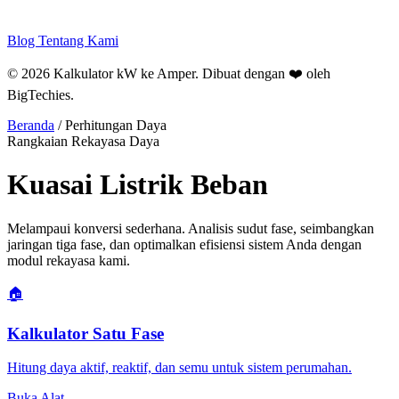
Blog
Tentang Kami
© 2026 Kalkulator kW ke Amper. Dibuat dengan ❤️ oleh
BigTechies
.
Beranda
/
Perhitungan Daya
Rangkaian Rekayasa Daya
Kuasai
Listrik
Beban
Melampaui konversi sederhana. Analisis sudut fase, seimbangkan
jaringan tiga fase, dan optimalkan efisiensi sistem Anda dengan
modul rekayasa kami.
🏠
Kalkulator Satu Fase
Hitung daya aktif, reaktif, dan semu untuk sistem perumahan.
Buka Alat