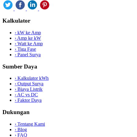
Kalkulator
›
kW ke Amp
›
Amp ke kW
›
Watt ke Amp
›
Tiga Fase
›
Panel Surya
Sumber Daya
›
Kalkulator kWh
›
Output Surya
›
Biaya Listrik
›
AC vs DC
›
Faktor Daya
Dukungan
›
Tentang Kami
›
Blog
›
FAQ