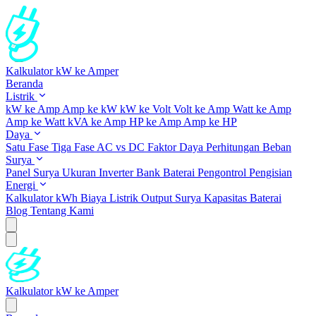
Kalkulator kW ke Amper
Beranda
Listrik
kW ke Amp
Amp ke kW
kW ke Volt
Volt ke Amp
Watt ke Amp
Amp ke Watt
kVA ke Amp
HP ke Amp
Amp ke HP
Daya
Satu Fase
Tiga Fase
AC vs DC
Faktor Daya
Perhitungan Beban
Surya
Panel Surya
Ukuran Inverter
Bank Baterai
Pengontrol Pengisian
Energi
Kalkulator kWh
Biaya Listrik
Output Surya
Kapasitas Baterai
Blog
Tentang Kami
Kalkulator kW ke Amper