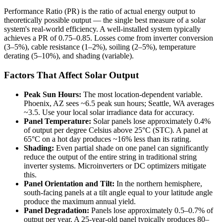
Performance Ratio (PR) is the ratio of actual energy output to
theoretically possible output — the single best measure of a solar
system's real-world efficiency. A well-installed system typically
achieves a PR of 0.75–0.85. Losses come from inverter conversion
(3–5%), cable resistance (1–2%), soiling (2–5%), temperature
derating (5–10%), and shading (variable).
Factors That Affect Solar Output
Peak Sun Hours:
The most location-dependent variable.
Phoenix, AZ sees ~6.5 peak sun hours; Seattle, WA averages
~3.5. Use your local solar irradiance data for accuracy.
Panel Temperature:
Solar panels lose approximately 0.4%
of output per degree Celsius above 25°C (STC). A panel at
65°C on a hot day produces ~16% less than its rating.
Shading:
Even partial shade on one panel can significantly
reduce the output of the entire string in traditional string
inverter systems. Microinverters or DC optimizers mitigate
this.
Panel Orientation and Tilt:
In the northern hemisphere,
south-facing panels at a tilt angle equal to your latitude angle
produce the maximum annual yield.
Panel Degradation:
Panels lose approximately 0.5–0.7% of
output per year. A 25-year-old panel typically produces 80–