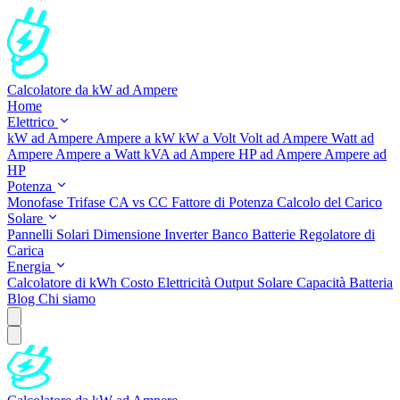
Calcolatore da kW ad Ampere
Home
Elettrico
kW ad Ampere
Ampere a kW
kW a Volt
Volt ad Ampere
Watt ad
Ampere
Ampere a Watt
kVA ad Ampere
HP ad Ampere
Ampere ad
HP
Potenza
Monofase
Trifase
CA vs CC
Fattore di Potenza
Calcolo del Carico
Solare
Pannelli Solari
Dimensione Inverter
Banco Batterie
Regolatore di
Carica
Energia
Calcolatore di kWh
Costo Elettricità
Output Solare
Capacità Batteria
Blog
Chi siamo