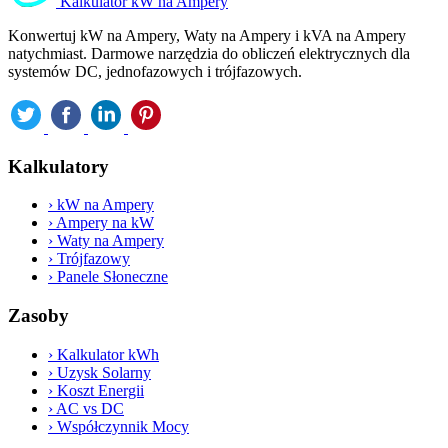
Kalkulator kW na Ampery
Konwertuj kW na Ampery, Waty na Ampery i kVA na Ampery
natychmiast. Darmowe narzędzia do obliczeń elektrycznych dla
systemów DC, jednofazowych i trójfazowych.
Kalkulatory
›
kW na Ampery
›
Ampery na kW
›
Waty na Ampery
›
Trójfazowy
›
Panele Słoneczne
Zasoby
›
Kalkulator kWh
›
Uzysk Solarny
›
Koszt Energii
›
AC vs DC
›
Współczynnik Mocy