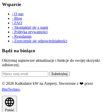
Wsparcie
›
O nas
›
Blog
›
FAQ
›
Skontaktuj się z nami
›
Polityka prywatności
›
Regulamin
›
Zrzeczenie się odpowiedzialności
Bądź na bieżąco
Otrzymuj najnowsze aktualizacje i funkcje do swojej skrzynki
odbiorczej.
Subskrybuj
© 2026 Kalkulator kW na Ampery. Stworzone z ❤️ przez
BigTechies
.
Polski