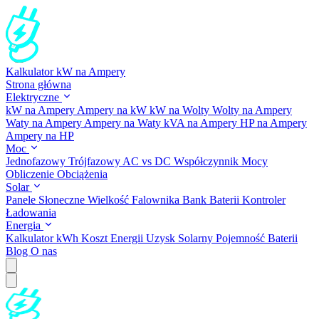
Kalkulator kW na Ampery
Strona główna
Elektryczne
kW na Ampery
Ampery na kW
kW na Wolty
Wolty na Ampery
Waty na Ampery
Ampery na Waty
kVA na Ampery
HP na Ampery
Ampery na HP
Moc
Jednofazowy
Trójfazowy
AC vs DC
Współczynnik Mocy
Obliczenie Obciążenia
Solar
Panele Słoneczne
Wielkość Falownika
Bank Baterii
Kontroler
Ładowania
Energia
Kalkulator kWh
Koszt Energii
Uzysk Solarny
Pojemność Baterii
Blog
O nas