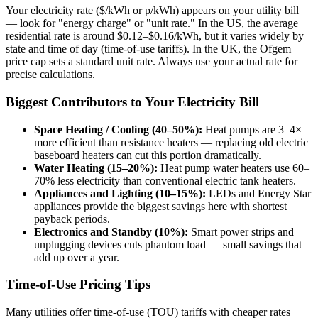
Your electricity rate ($/kWh or p/kWh) appears on your utility bill
— look for "energy charge" or "unit rate." In the US, the average
residential rate is around $0.12–$0.16/kWh, but it varies widely by
state and time of day (time-of-use tariffs). In the UK, the Ofgem
price cap sets a standard unit rate. Always use your actual rate for
precise calculations.
Biggest Contributors to Your Electricity Bill
Space Heating / Cooling (40–50%):
Heat pumps are 3–4×
more efficient than resistance heaters — replacing old electric
baseboard heaters can cut this portion dramatically.
Water Heating (15–20%):
Heat pump water heaters use 60–
70% less electricity than conventional electric tank heaters.
Appliances and Lighting (10–15%):
LEDs and Energy Star
appliances provide the biggest savings here with shortest
payback periods.
Electronics and Standby (10%):
Smart power strips and
unplugging devices cuts phantom load — small savings that
add up over a year.
Time-of-Use Pricing Tips
Many utilities offer time-of-use (TOU) tariffs with cheaper rates