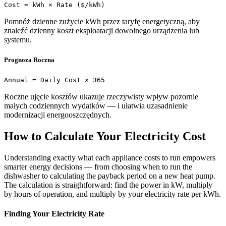
Cost = kWh × Rate ($/kWh)
Pomnóż dzienne zużycie kWh przez taryfę energetyczną, aby
znaleźć dzienny koszt eksploatacji dowolnego urządzenia lub
systemu.
Prognoza Roczna
Annual = Daily Cost × 365
Roczne ujęcie kosztów ukazuje rzeczywisty wpływ pozornie
małych codziennych wydatków — i ułatwia uzasadnienie
modernizacji energooszczędnych.
How to Calculate Your Electricity Cost
Understanding exactly what each appliance costs to run empowers
smarter energy decisions — from choosing when to run the
dishwasher to calculating the payback period on a new heat pump.
The calculation is straightforward: find the power in kW, multiply
by hours of operation, and multiply by your electricity rate per kWh.
Finding Your Electricity Rate