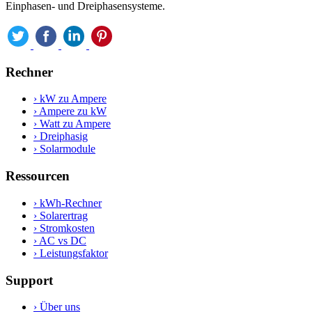
Einphasen- und Dreiphasensysteme.
Rechner
›
kW zu Ampere
›
Ampere zu kW
›
Watt zu Ampere
›
Dreiphasig
›
Solarmodule
Ressourcen
›
kWh-Rechner
›
Solarertrag
›
Stromkosten
›
AC vs DC
›
Leistungsfaktor
Support
›
Über uns