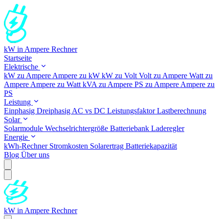
kW in Ampere Rechner
Startseite
Elektrische
kW zu Ampere
Ampere zu kW
kW zu Volt
Volt zu Ampere
Watt zu
Ampere
Ampere zu Watt
kVA zu Ampere
PS zu Ampere
Ampere zu
PS
Leistung
Einphasig
Dreiphasig
AC vs DC
Leistungsfaktor
Lastberechnung
Solar
Solarmodule
Wechselrichtergröße
Batteriebank
Laderegler
Energie
kWh-Rechner
Stromkosten
Solarertrag
Batteriekapazität
Blog
Über uns
kW in Ampere Rechner