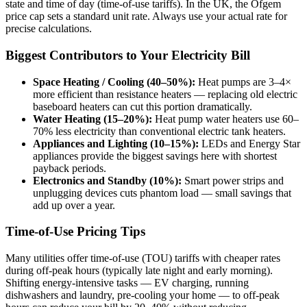
state and time of day (time-of-use tariffs). In the UK, the Ofgem
price cap sets a standard unit rate. Always use your actual rate for
precise calculations.
Biggest Contributors to Your Electricity Bill
Space Heating / Cooling (40–50%):
Heat pumps are 3–4×
more efficient than resistance heaters — replacing old electric
baseboard heaters can cut this portion dramatically.
Water Heating (15–20%):
Heat pump water heaters use 60–
70% less electricity than conventional electric tank heaters.
Appliances and Lighting (10–15%):
LEDs and Energy Star
appliances provide the biggest savings here with shortest
payback periods.
Electronics and Standby (10%):
Smart power strips and
unplugging devices cuts phantom load — small savings that
add up over a year.
Time-of-Use Pricing Tips
Many utilities offer time-of-use (TOU) tariffs with cheaper rates
during off-peak hours (typically late night and early morning).
Shifting energy-intensive tasks — EV charging, running
dishwashers and laundry, pre-cooling your home — to off-peak