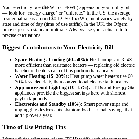
Your electricity rate ($/kWh or p/kWh) appears on your utility bill
— look for "energy charge" or "unit rate." In the US, the average
residential rate is around $0.12–$0.16/kWh, but it varies widely by
state and time of day (time-of-use tariffs). In the UK, the Ofgem
price cap sets a standard unit rate. Always use your actual rate for
precise calculations.
Biggest Contributors to Your Electricity Bill
Space Heating / Cooling (40–50%):
Heat pumps are 3–4×
more efficient than resistance heaters — replacing old electric
baseboard heaters can cut this portion dramatically.
Water Heating (15–20%):
Heat pump water heaters use 60–
70% less electricity than conventional electric tank heaters.
Appliances and Lighting (10–15%):
LEDs and Energy Star
appliances provide the biggest savings here with shortest
payback periods.
Electronics and Standby (10%):
Smart power strips and
unplugging devices cuts phantom load — small savings that
add up over a year.
Time-of-Use Pricing Tips