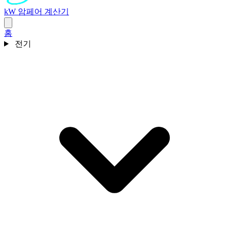
kW 암페어 계산기
홈
전기