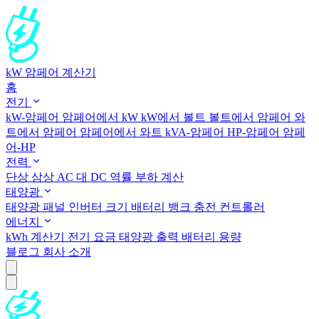
kW 암페어 계산기
홈
전기
kW-암페어
암페어에서 kW
kW에서 볼트
볼트에서 암페어
와
트에서 암페어
암페어에서 와트
kVA-암페어
HP-암페어
암페
어-HP
전력
단상
삼상
AC 대 DC
역률
부하 계산
태양광
태양광 패널
인버터 크기
배터리 뱅크
충전 컨트롤러
에너지
kWh 계산기
전기 요금
태양광 출력
배터리 용량
블로그
회사 소개