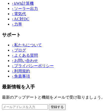
›
kWh計算機
›
ソーラー出力
›
電気代
›
AC対DC
›
力率
サポート
›
私たちについて
›
ブログ
›
よくある質問
›
お問い合わせ
›
プライバシーポリシー
›
利用規約
›
免責事項
最新情報を入手
最新のアップデートと機能をメールで受け取りましょう。
登録する