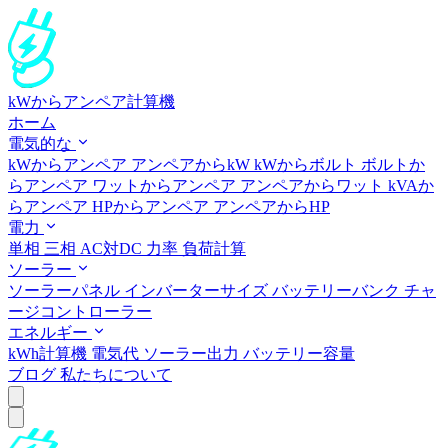
kWからアンペア計算機
ホーム
電気的な
kWからアンペア
アンペアからkW
kWからボルト
ボルトか
らアンペア
ワットからアンペア
アンペアからワット
kVAか
らアンペア
HPからアンペア
アンペアからHP
電力
単相
三相
AC対DC
力率
負荷計算
ソーラー
ソーラーパネル
インバーターサイズ
バッテリーバンク
チャ
ージコントローラー
エネルギー
kWh計算機
電気代
ソーラー出力
バッテリー容量
ブログ
私たちについて