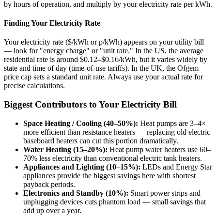
by hours of operation, and multiply by your electricity rate per kWh.
Finding Your Electricity Rate
Your electricity rate ($/kWh or p/kWh) appears on your utility bill
— look for "energy charge" or "unit rate." In the US, the average
residential rate is around $0.12–$0.16/kWh, but it varies widely by
state and time of day (time-of-use tariffs). In the UK, the Ofgem
price cap sets a standard unit rate. Always use your actual rate for
precise calculations.
Biggest Contributors to Your Electricity Bill
Space Heating / Cooling (40–50%):
Heat pumps are 3–4×
more efficient than resistance heaters — replacing old electric
baseboard heaters can cut this portion dramatically.
Water Heating (15–20%):
Heat pump water heaters use 60–
70% less electricity than conventional electric tank heaters.
Appliances and Lighting (10–15%):
LEDs and Energy Star
appliances provide the biggest savings here with shortest
payback periods.
Electronics and Standby (10%):
Smart power strips and
unplugging devices cuts phantom load — small savings that
add up over a year.