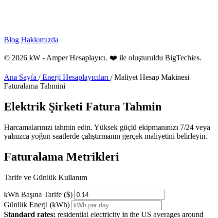
Blog
Hakkımızda
© 2026 kW - Amper Hesaplayıcı. ❤️ ile oluşturuldu
BigTechies
.
Ana Sayfa
/
Enerji Hesaplayıcıları
/
Maliyet Hesap Makinesi
Faturalama Tahmini
Elektrik Şirketi
Fatura
Tahmin
Harcamalarınızı tahmin edin. Yüksek güçlü ekipmanınızı 7/24 veya
yalnızca yoğun saatlerde çalıştırmanın gerçek maliyetini belirleyin.
Faturalama Metrikleri
Tarife ve Günlük Kullanım
kWh Başına Tarife ($)
Günlük Enerji (kWh)
Standard rates:
residential electricity in the US averages around