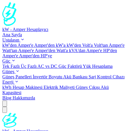
kW - Amper Hesaplayıcı
Ana Sayfa
Ustalaşın
kW'den Amper'e
Amper'den kW'a
kW'den Volt'a
Volt'tan Amper'e
Watt'tan Amper'e
Amper'den Watt'a
kVA'dan Amper'e
HP'den
Amper'e
Amper'den HP'ye
Güç
Tek Fazlı
Üç Fazlı
AC vs DC
Güç Faktörü
Yük Hesaplama
Güneş
Güneş Panelleri
İnvertör Boyutu
Akü Bankası
Şarj Kontrol Cihazı
Enerji
kWh Hesap Makinesi
Elektrik Maliyeti
Güneş Çıkışı
Akü
Kapasitesi
Blog
Hakkımızda