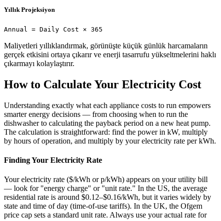
Yıllık Projeksiyon
Annual = Daily Cost × 365
Maliyetleri yıllıklandırmak, görünüşte küçük günlük harcamaların
gerçek etkisini ortaya çıkarır ve enerji tasarrufu yükseltmelerini haklı
çıkarmayı kolaylaştırır.
How to Calculate Your Electricity Cost
Understanding exactly what each appliance costs to run empowers
smarter energy decisions — from choosing when to run the
dishwasher to calculating the payback period on a new heat pump.
The calculation is straightforward: find the power in kW, multiply
by hours of operation, and multiply by your electricity rate per kWh.
Finding Your Electricity Rate
Your electricity rate ($/kWh or p/kWh) appears on your utility bill
— look for "energy charge" or "unit rate." In the US, the average
residential rate is around $0.12–$0.16/kWh, but it varies widely by
state and time of day (time-of-use tariffs). In the UK, the Ofgem
price cap sets a standard unit rate. Always use your actual rate for