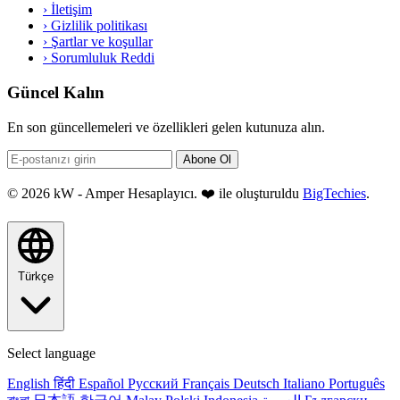
›
İletişim
›
Gizlilik politikası
›
Şartlar ve koşullar
›
Sorumluluk Reddi
Güncel Kalın
En son güncellemeleri ve özellikleri gelen kutunuza alın.
Abone Ol
© 2026 kW - Amper Hesaplayıcı. ❤️ ile oluşturuldu
BigTechies
.
Türkçe
Select language
English
हिंदी
Español
Русский
Français
Deutsch
Italiano
Português