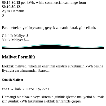
$0.14-$0.18
per kWh, while commercial can range from
$0.10-$0.12
.
Aylık Harcama
$
—
Parametreleri girdikçe sonuç gerçek zamanlı olarak güncellenir.
Günlük Maliyet
$
—
Yıllık Maliyet
$
—
Maliyet Formülü
Elektrik maliyeti, tüketilen enerjinin elektrik şirketinizin kWh başına
fiyatıyla çarpılmasından ibarettir.
Günlük Maliyet
Cost = kWh × Rate ($/kWh)
Herhangi bir cihazın veya sistemin günlük işletme maliyetini bulmak
için günlük kWh tüketimini elektrik tarifenizle çarpın.