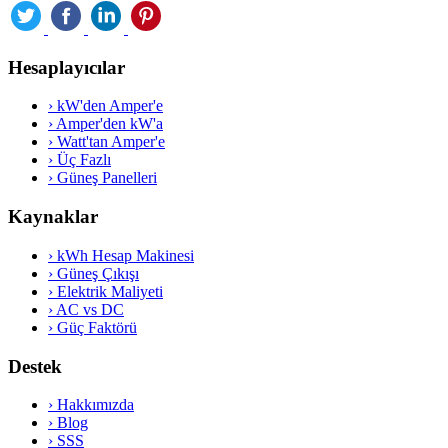
Hesaplayıcılar
›
kW'den Amper'e
›
Amper'den kW'a
›
Watt'tan Amper'e
›
Üç Fazlı
›
Güneş Panelleri
Kaynaklar
›
kWh Hesap Makinesi
›
Güneş Çıkışı
›
Elektrik Maliyeti
›
AC vs DC
›
Güç Faktörü
Destek
›
Hakkımızda
›
Blog
›
SSS