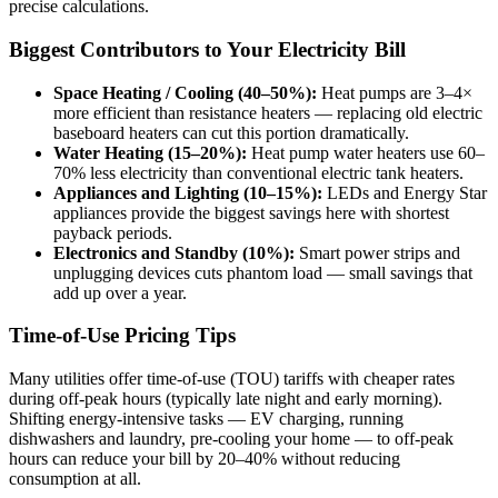
precise calculations.
Biggest Contributors to Your Electricity Bill
Space Heating / Cooling (40–50%):
Heat pumps are 3–4×
more efficient than resistance heaters — replacing old electric
baseboard heaters can cut this portion dramatically.
Water Heating (15–20%):
Heat pump water heaters use 60–
70% less electricity than conventional electric tank heaters.
Appliances and Lighting (10–15%):
LEDs and Energy Star
appliances provide the biggest savings here with shortest
payback periods.
Electronics and Standby (10%):
Smart power strips and
unplugging devices cuts phantom load — small savings that
add up over a year.
Time-of-Use Pricing Tips
Many utilities offer time-of-use (TOU) tariffs with cheaper rates
during off-peak hours (typically late night and early morning).
Shifting energy-intensive tasks — EV charging, running
dishwashers and laundry, pre-cooling your home — to off-peak
hours can reduce your bill by 20–40% without reducing
consumption at all.