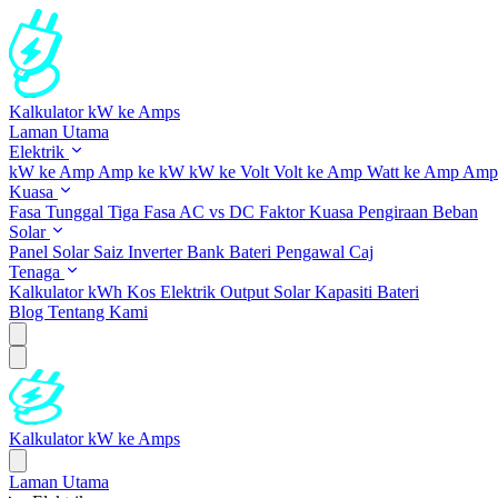
Kalkulator kW ke Amps
Laman Utama
Elektrik
kW ke Amp
Amp ke kW
kW ke Volt
Volt ke Amp
Watt ke Amp
Amp 
Kuasa
Fasa Tunggal
Tiga Fasa
AC vs DC
Faktor Kuasa
Pengiraan Beban
Solar
Panel Solar
Saiz Inverter
Bank Bateri
Pengawal Caj
Tenaga
Kalkulator kWh
Kos Elektrik
Output Solar
Kapasiti Bateri
Blog
Tentang Kami
Kalkulator kW ke Amps
Laman Utama