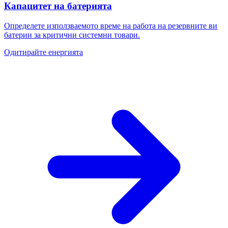
Капацитет на батерията
Определете използваемото време на работа на резервните ви
батерии за критични системни товари.
Одитирайте енергията