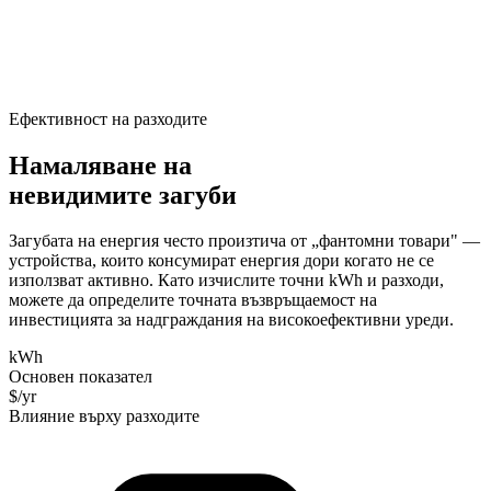
Ефективност на разходите
Намаляване на
невидимите загуби
Загубата на енергия често произтича от „фантомни товари" —
устройства, които консумират енергия дори когато не се
използват активно. Като изчислите точни kWh и разходи,
можете да определите точната възвръщаемост на
инвестицията за надграждания на високоефективни уреди.
kWh
Основен показател
$/yr
Влияние върху разходите