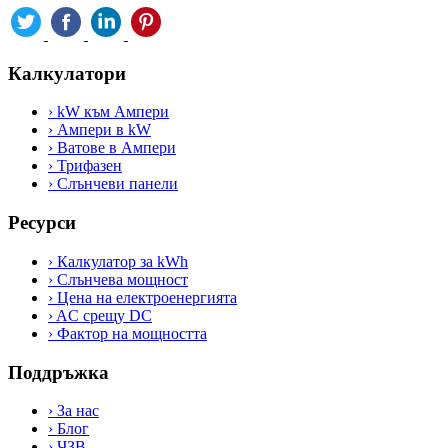
Калкулатори
›
kW към Ампери
›
Ампери в kW
›
Ватове в Ампери
›
Трифазен
›
Слънчеви панели
Ресурси
›
Калкулатор за kWh
›
Слънчева мощност
›
Цена на електроенергията
›
AC срещу DC
›
Фактор на мощността
Поддръжка
›
За нас
›
Блог
›
ЧЗВ