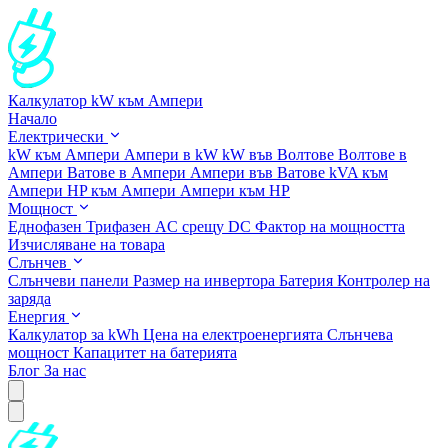
Калкулатор kW към Ампери
Начало
Електрически
kW към Ампери
Ампери в kW
kW във Волтове
Волтове в
Ампери
Ватове в Ампери
Ампери във Ватове
kVA към
Ампери
HP към Ампери
Ампери към HP
Мощност
Еднофазен
Трифазен
AC срещу DC
Фактор на мощността
Изчисляване на товара
Слънчев
Слънчеви панели
Размер на инвертора
Батерия
Контролер на
заряда
Енергия
Калкулатор за kWh
Цена на електроенергията
Слънчева
мощност
Капацитет на батерията
Блог
За нас