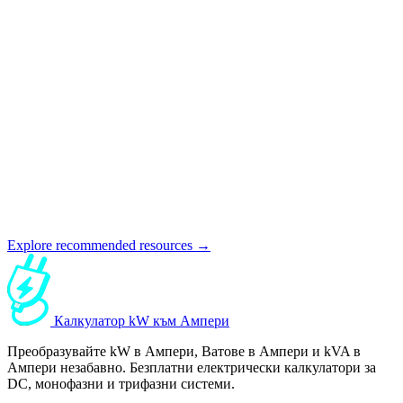
Explore recommended resources →
Калкулатор kW към Ампери
Преобразувайте kW в Ампери, Ватове в Ампери и kVA в
Ампери незабавно. Безплатни електрически калкулатори за
DC, монофазни и трифазни системи.