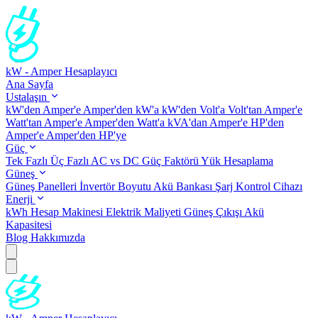
kW - Amper Hesaplayıcı
Ana Sayfa
Ustalaşın
kW'den Amper'e
Amper'den kW'a
kW'den Volt'a
Volt'tan Amper'e
Watt'tan Amper'e
Amper'den Watt'a
kVA'dan Amper'e
HP'den
Amper'e
Amper'den HP'ye
Güç
Tek Fazlı
Üç Fazlı
AC vs DC
Güç Faktörü
Yük Hesaplama
Güneş
Güneş Panelleri
İnvertör Boyutu
Akü Bankası
Şarj Kontrol Cihazı
Enerji
kWh Hesap Makinesi
Elektrik Maliyeti
Güneş Çıkışı
Akü
Kapasitesi
Blog
Hakkımızda