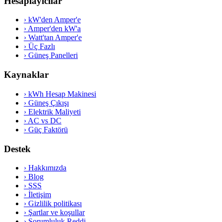
Hesaplayıcılar
›
kW'den Amper'e
›
Amper'den kW'a
›
Watt'tan Amper'e
›
Üç Fazlı
›
Güneş Panelleri
Kaynaklar
›
kWh Hesap Makinesi
›
Güneş Çıkışı
›
Elektrik Maliyeti
›
AC vs DC
›
Güç Faktörü
Destek
›
Hakkımızda
›
Blog
›
SSS
›
İletişim
›
Gizlilik politikası
›
Şartlar ve koşullar
›
Sorumluluk Reddi