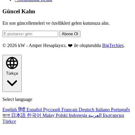
Güncel Kalın
En son güncellemeleri ve özellikleri gelen kutunuza alın.
Abone Ol
© 2026 kW - Amper Hesaplayıcı. ❤️ ile oluşturuldu
BigTechies
.
Türkçe
Select language
English
हिंदी
Español
Русский
Français
Deutsch
Italiano
Português
বাংলা
日本語
한국어
Malay
Polski
Indonesia
العربية
Български
Türkçe