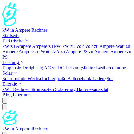
kW in Ampere Rechner
Startseite
Elektrische
kW zu Ampere
Ampere zu kW
kW zu Volt
Volt zu Ampere
Watt zu
Ampere
Ampere zu Watt
kVA zu Ampere
PS zu Ampere
Ampere zu
PS
Leistung
Einphasig
Dreiphasig
AC vs DC
Leistungsfaktor
Lastberechnung
Solar
Solarmodule
Wechselrichtergröße
Batteriebank
Laderegler
Energie
kWh-Rechner
Stromkosten
Solarertrag
Batteriekapazität
Blog
Über uns
kW in Ampere Rechner