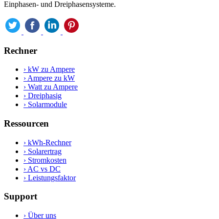
Einphasen- und Dreiphasensysteme.
Rechner
›
kW zu Ampere
›
Ampere zu kW
›
Watt zu Ampere
›
Dreiphasig
›
Solarmodule
Ressourcen
›
kWh-Rechner
›
Solarertrag
›
Stromkosten
›
AC vs DC
›
Leistungsfaktor
Support
›
Über uns