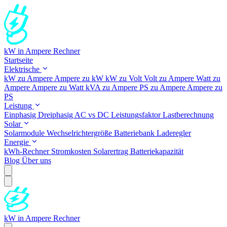
kW in Ampere Rechner
Startseite
Elektrische
kW zu Ampere
Ampere zu kW
kW zu Volt
Volt zu Ampere
Watt zu
Ampere
Ampere zu Watt
kVA zu Ampere
PS zu Ampere
Ampere zu
PS
Leistung
Einphasig
Dreiphasig
AC vs DC
Leistungsfaktor
Lastberechnung
Solar
Solarmodule
Wechselrichtergröße
Batteriebank
Laderegler
Energie
kWh-Rechner
Stromkosten
Solarertrag
Batteriekapazität
Blog
Über uns
kW in Ampere Rechner