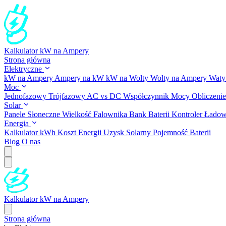
Kalkulator kW na Ampery
Strona główna
Elektryczne
kW na Ampery
Ampery na kW
kW na Wolty
Wolty na Ampery
Waty
Moc
Jednofazowy
Trójfazowy
AC vs DC
Współczynnik Mocy
Obliczeni
Solar
Panele Słoneczne
Wielkość Falownika
Bank Baterii
Kontroler Ładow
Energia
Kalkulator kWh
Koszt Energii
Uzysk Solarny
Pojemność Baterii
Blog
O nas
Kalkulator kW na Ampery
Strona główna