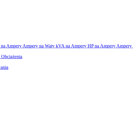
 na Ampery
Ampery na Waty
kVA na Ampery
HP na Ampery
Ampery 
e Obciążenia
ania