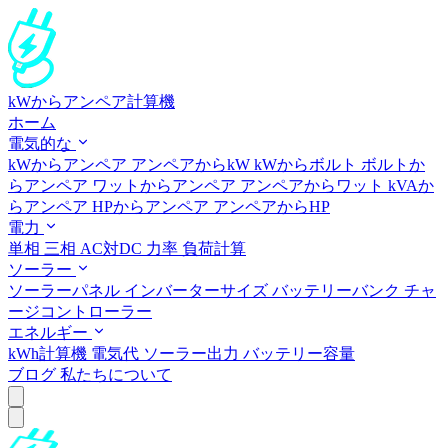
kWからアンペア計算機
ホーム
電気的な
kWからアンペア
アンペアからkW
kWからボルト
ボルトか
らアンペア
ワットからアンペア
アンペアからワット
kVAか
らアンペア
HPからアンペア
アンペアからHP
電力
単相
三相
AC対DC
力率
負荷計算
ソーラー
ソーラーパネル
インバーターサイズ
バッテリーバンク
チャ
ージコントローラー
エネルギー
kWh計算機
電気代
ソーラー出力
バッテリー容量
ブログ
私たちについて