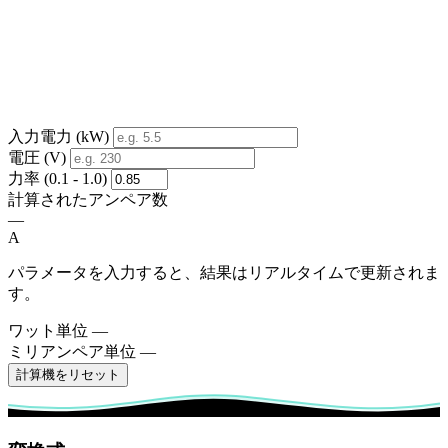
入力電力 (kW)
電圧 (V)
力率 (0.1 - 1.0)
計算されたアンペア数
—
A
パラメータを入力すると、結果はリアルタイムで更新されま
す。
ワット単位
—
ミリアンペア単位
—
計算機をリセット