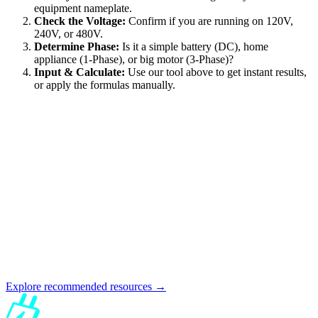
equipment nameplate.
Check the Voltage:
Confirm if you are running on 120V,
240V, or 480V.
Determine Phase:
Is it a simple battery (DC), home
appliance (1-Phase), or big motor (3-Phase)?
Input & Calculate:
Use our tool above to get instant results,
or apply the formulas manually.
Explore recommended resources →