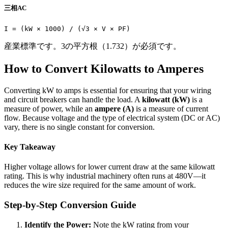
三相AC
I = (kW × 1000) / (√3 × V × PF)
産業標準です。3の平方根（1.732）が必須です。
How to Convert Kilowatts to Amperes
Converting kW to amps is essential for ensuring that your wiring
and circuit breakers can handle the load. A
kilowatt (kW)
is a
measure of power, while an
ampere (A)
is a measure of current
flow. Because voltage and the type of electrical system (DC or AC)
vary, there is no single constant for conversion.
Key Takeaway
Higher voltage allows for lower current draw at the same kilowatt
rating. This is why industrial machinery often runs at 480V—it
reduces the wire size required for the same amount of work.
Step-by-Step Conversion Guide
Identify the Power:
Note the kW rating from your