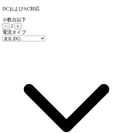
DCおよびAC対応
小数点以下
2
−
+
電流タイプ