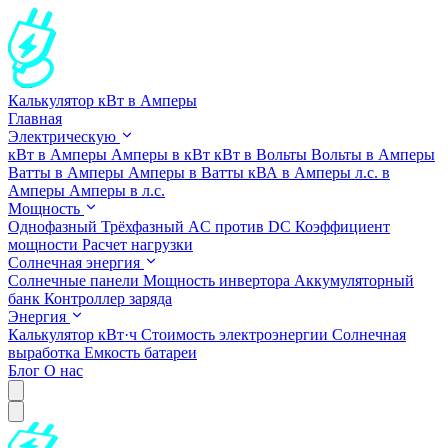
Калькулятор кВт в Амперы
Главная
Электрическую
кВт в Амперы
Амперы в кВт
кВт в Вольты
Вольты в Амперы
Ватты в Амперы
Амперы в Ватты
кВА в Амперы
л.с. в
Амперы
Амперы в л.с.
Мощность
Однофазный
Трёхфазный
AC против DC
Коэффициент
мощности
Расчет нагрузки
Солнечная энергия
Солнечные панели
Мощность инвертора
Аккумуляторный
банк
Контроллер заряда
Энергия
Калькулятор кВт·ч
Стоимость электроэнергии
Солнечная
выработка
Емкость батареи
Блог
О нас