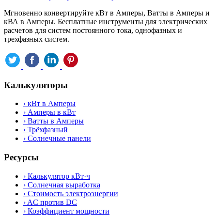
Мгновенно конвертируйте кВт в Амперы, Ватты в Амперы и
кВА в Амперы. Бесплатные инструменты для электрических
расчетов для систем постоянного тока, однофазных и
трехфазных систем.
Калькуляторы
›
кВт в Амперы
›
Амперы в кВт
›
Ватты в Амперы
›
Трёхфазный
›
Солнечные панели
Ресурсы
›
Калькулятор кВт·ч
›
Солнечная выработка
›
Стоимость электроэнергии
›
AC против DC
›
Коэффициент мощности