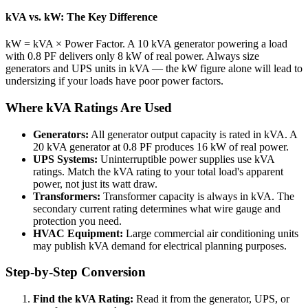
kVA vs. kW: The Key Difference
kW = kVA × Power Factor. A 10 kVA generator powering a load
with 0.8 PF delivers only 8 kW of real power. Always size
generators and UPS units in kVA — the kW figure alone will lead to
undersizing if your loads have poor power factors.
Where kVA Ratings Are Used
Generators:
All generator output capacity is rated in kVA. A
20 kVA generator at 0.8 PF produces 16 kW of real power.
UPS Systems:
Uninterruptible power supplies use kVA
ratings. Match the kVA rating to your total load's apparent
power, not just its watt draw.
Transformers:
Transformer capacity is always in kVA. The
secondary current rating determines what wire gauge and
protection you need.
HVAC Equipment:
Large commercial air conditioning units
may publish kVA demand for electrical planning purposes.
Step-by-Step Conversion
Find the kVA Rating:
Read it from the generator, UPS, or