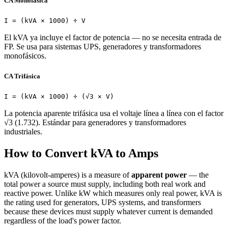
CA Monofásica
I = (kVA × 1000) ÷ V
El kVA ya incluye el factor de potencia — no se necesita entrada de
FP. Se usa para sistemas UPS, generadores y transformadores
monofásicos.
CA Trifásica
I = (kVA × 1000) ÷ (√3 × V)
La potencia aparente trifásica usa el voltaje línea a línea con el factor
√3 (1.732). Estándar para generadores y transformadores
industriales.
How to Convert kVA to Amps
kVA (kilovolt-amperes) is a measure of
apparent power
— the
total power a source must supply, including both real work and
reactive power. Unlike kW which measures only real power, kVA is
the rating used for generators, UPS systems, and transformers
because these devices must supply whatever current is demanded
regardless of the load's power factor.