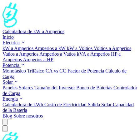
Calculadora de kW a Amperios
Inicio
Eléctrica
kW a Amperios
Amperios a kW
kW a Voltios
Voltios a Amperios
Vatios a Amperios
Amperios a Vatios
kVA a Amperios
HP a
Amperios
Amperios a HP
Potencia
Monofásico
Trifásico
CA vs CC
Factor de Potencia
Cálculo de
Carga
Solar
Paneles Solares
Tamaño del Inversor
Banco de Baterías
Controlador
de Carga
Energía
Calculadora de kWh
Costo de Electricidad
Salida Solar
Capacidad
de la Batería
Blog
Sobre nosotros