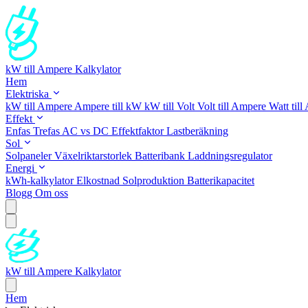
kW till Ampere Kalkylator
Hem
Elektriska
kW till Ampere
Ampere till kW
kW till Volt
Volt till Ampere
Watt til
Effekt
Enfas
Trefas
AC vs DC
Effektfaktor
Lastberäkning
Sol
Solpaneler
Växelriktarstorlek
Batteribank
Laddningsregulator
Energi
kWh-kalkylator
Elkostnad
Solproduktion
Batterikapacitet
Blogg
Om oss
kW till Ampere Kalkylator
Hem