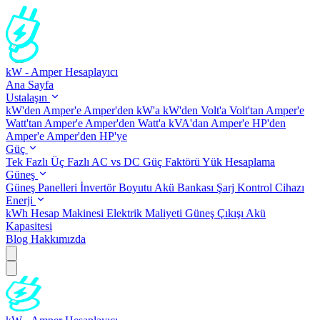
kW - Amper Hesaplayıcı
Ana Sayfa
Ustalaşın
kW'den Amper'e
Amper'den kW'a
kW'den Volt'a
Volt'tan Amper'e
Watt'tan Amper'e
Amper'den Watt'a
kVA'dan Amper'e
HP'den
Amper'e
Amper'den HP'ye
Güç
Tek Fazlı
Üç Fazlı
AC vs DC
Güç Faktörü
Yük Hesaplama
Güneş
Güneş Panelleri
İnvertör Boyutu
Akü Bankası
Şarj Kontrol Cihazı
Enerji
kWh Hesap Makinesi
Elektrik Maliyeti
Güneş Çıkışı
Akü
Kapasitesi
Blog
Hakkımızda