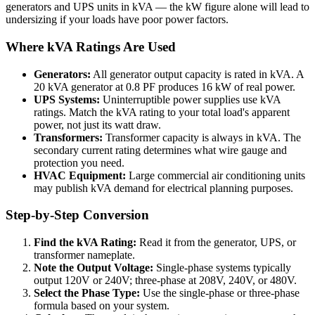
generators and UPS units in kVA — the kW figure alone will lead to
undersizing if your loads have poor power factors.
Where kVA Ratings Are Used
Generators:
All generator output capacity is rated in kVA. A
20 kVA generator at 0.8 PF produces 16 kW of real power.
UPS Systems:
Uninterruptible power supplies use kVA
ratings. Match the kVA rating to your total load's apparent
power, not just its watt draw.
Transformers:
Transformer capacity is always in kVA. The
secondary current rating determines what wire gauge and
protection you need.
HVAC Equipment:
Large commercial air conditioning units
may publish kVA demand for electrical planning purposes.
Step-by-Step Conversion
Find the kVA Rating:
Read it from the generator, UPS, or
transformer nameplate.
Note the Output Voltage:
Single-phase systems typically
output 120V or 240V; three-phase at 208V, 240V, or 480V.
Select the Phase Type:
Use the single-phase or three-phase
formula based on your system.