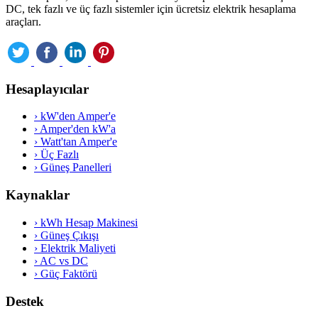
DC, tek fazlı ve üç fazlı sistemler için ücretsiz elektrik hesaplama
araçları.
Hesaplayıcılar
›
kW'den Amper'e
›
Amper'den kW'a
›
Watt'tan Amper'e
›
Üç Fazlı
›
Güneş Panelleri
Kaynaklar
›
kWh Hesap Makinesi
›
Güneş Çıkışı
›
Elektrik Maliyeti
›
AC vs DC
›
Güç Faktörü
Destek