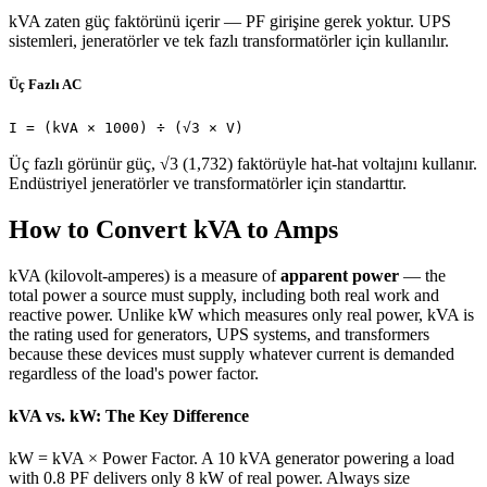
kVA zaten güç faktörünü içerir — PF girişine gerek yoktur. UPS
sistemleri, jeneratörler ve tek fazlı transformatörler için kullanılır.
Üç Fazlı AC
I = (kVA × 1000) ÷ (√3 × V)
Üç fazlı görünür güç, √3 (1,732) faktörüyle hat-hat voltajını kullanır.
Endüstriyel jeneratörler ve transformatörler için standarttır.
How to Convert kVA to Amps
kVA (kilovolt-amperes) is a measure of
apparent power
— the
total power a source must supply, including both real work and
reactive power. Unlike kW which measures only real power, kVA is
the rating used for generators, UPS systems, and transformers
because these devices must supply whatever current is demanded
regardless of the load's power factor.
kVA vs. kW: The Key Difference
kW = kVA × Power Factor. A 10 kVA generator powering a load
with 0.8 PF delivers only 8 kW of real power. Always size