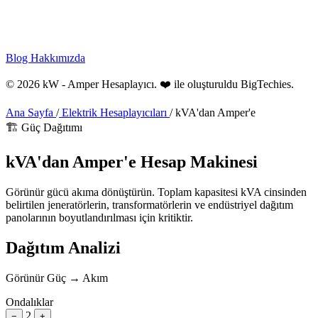
Blog
Hakkımızda
© 2026 kW - Amper Hesaplayıcı. ❤️ ile oluşturuldu
BigTechies
.
Ana Sayfa
/
Elektrik Hesaplayıcıları
/
kVA'dan Amper'e
🏗️ Güç Dağıtımı
kVA'dan
Amper'e
Hesap Makinesi
Görünür gücü akıma dönüştürün. Toplam kapasitesi kVA cinsinden
belirtilen jeneratörlerin, transformatörlerin ve endüstriyel dağıtım
panolarının boyutlandırılması için kritiktir.
Dağıtım Analizi
Görünür Güç → Akım
Ondalıklar
2
−
+