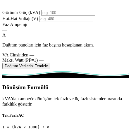
Görünür Güç (kVA)
Hat-Hat Voltajı (V)
Faz Amperajı
—
A
Dağıtım panoları için faz başına hesaplanan akım.
VA Cinsinden
—
Maks. Watt (PF=1)
—
Dağıtım Verilerini Temizle
Dönüşüm Formülü
kVA'dan amper'e dönüşüm tek fazlı ve üç fazlı sistemler arasında
farklılık gösterir.
Tek Fazlı AC
I = (kVA × 1000) ÷ V