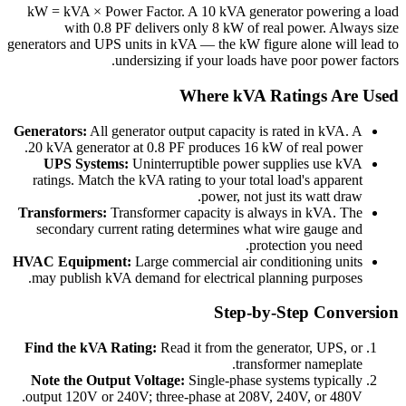
kW = kVA × Power Factor. A 10 kVA generator powering a load
with 0.8 PF delivers only 8 kW of real power. Always size
generators and UPS units in kVA — the kW figure alone will lead to
undersizing if your loads have poor power factors.
Where kVA Ratings Are Used
Generators:
All generator output capacity is rated in kVA. A
20 kVA generator at 0.8 PF produces 16 kW of real power.
UPS Systems:
Uninterruptible power supplies use kVA
ratings. Match the kVA rating to your total load's apparent
power, not just its watt draw.
Transformers:
Transformer capacity is always in kVA. The
secondary current rating determines what wire gauge and
protection you need.
HVAC Equipment:
Large commercial air conditioning units
may publish kVA demand for electrical planning purposes.
Step-by-Step Conversion
Find the kVA Rating:
Read it from the generator, UPS, or
transformer nameplate.
Note the Output Voltage:
Single-phase systems typically
output 120V or 240V; three-phase at 208V, 240V, or 480V.