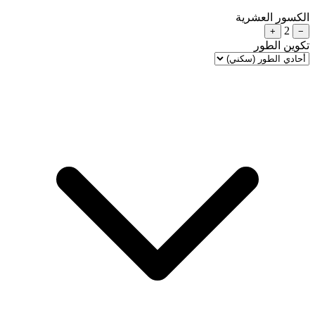
الكسور العشرية
2
+
−
تكوين الطور