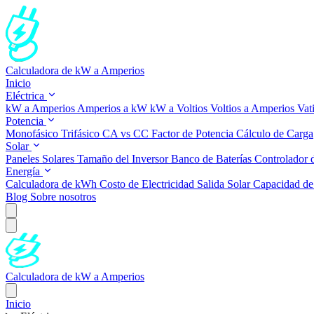
Calculadora de kW a Amperios
Inicio
Eléctrica
kW a Amperios
Amperios a kW
kW a Voltios
Voltios a Amperios
Vat
Potencia
Monofásico
Trifásico
CA vs CC
Factor de Potencia
Cálculo de Carga
Solar
Paneles Solares
Tamaño del Inversor
Banco de Baterías
Controlador 
Energía
Calculadora de kWh
Costo de Electricidad
Salida Solar
Capacidad de 
Blog
Sobre nosotros
Calculadora de kW a Amperios
Inicio