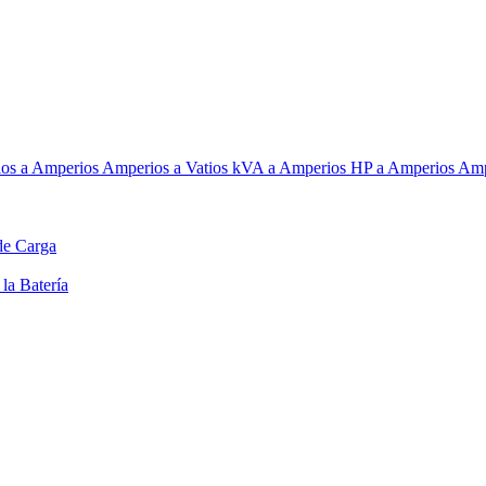
ios a Amperios
Amperios a Vatios
kVA a Amperios
HP a Amperios
Amp
de Carga
la Batería