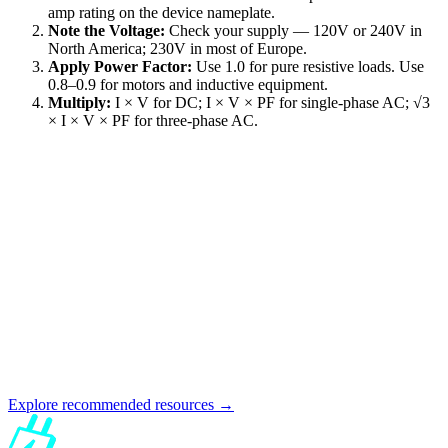
amp rating on the device nameplate.
Note the Voltage:
Check your supply — 120V or 240V in
North America; 230V in most of Europe.
Apply Power Factor:
Use 1.0 for pure resistive loads. Use
0.8–0.9 for motors and inductive equipment.
Multiply:
I × V for DC; I × V × PF for single-phase AC; √3
× I × V × PF for three-phase AC.
Explore recommended resources →