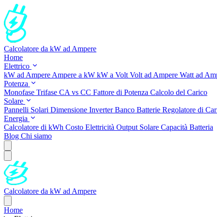
Calcolatore da kW ad Ampere
Home
Elettrico
kW ad Ampere
Ampere a kW
kW a Volt
Volt ad Ampere
Watt ad Am
Potenza
Monofase
Trifase
CA vs CC
Fattore di Potenza
Calcolo del Carico
Solare
Pannelli Solari
Dimensione Inverter
Banco Batterie
Regolatore di Car
Energia
Calcolatore di kWh
Costo Elettricità
Output Solare
Capacità Batteria
Blog
Chi siamo
Calcolatore da kW ad Ampere
Home